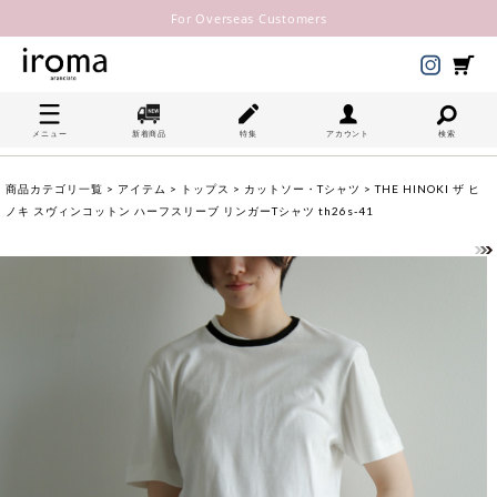
For Overseas Customers
メニュー
新着商品
特集
アカウント
検索
商品カテゴリ一覧
>
アイテム
>
トップス
>
カットソー・Tシャツ
> THE HINOKI ザ ヒ
ノキ スヴィンコットン ハーフスリーブ リンガーTシャツ th26s-41