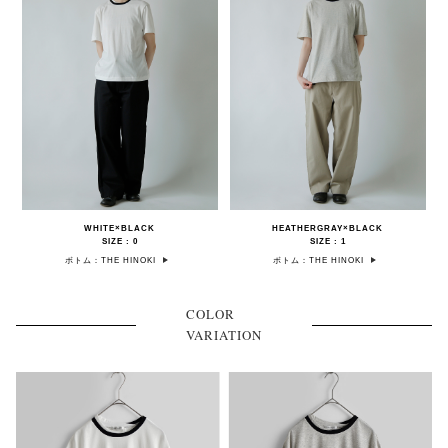
WHITE×BLACK
HEATHERGRAY×BLACK
SIZE : 0
SIZE : 1
ボトム：THE HINOKI
ボトム：THE HINOKI
COLOR
VARIATION