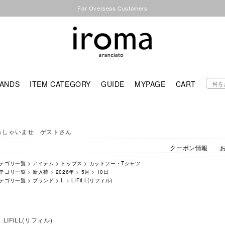
For Overseas Customers
ANDS
ITEM CATEGORY
GUIDE
MYPAGE
CART
っしゃいませ ゲストさん
クーポン情報
テゴリ一覧
>
アイテム
>
トップス
>
カットソー・Tシャツ
テゴリ一覧
>
新入荷
>
2026年
>
5月
>
10日
テゴリ一覧
>
ブランド
>
L
>
LIFiLL(リフィル)
LIFiLL(リフィル)