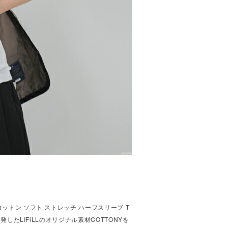
o別注 コットン ソフト ストレッチ ハーフスリーブ T
LIFiLLのオリジナル素材COTTONYを