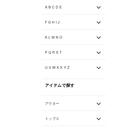
A B C D E
F G H I J
K L M N O
P Q R S T
U V W X X Y Z
アイテムで探す
アウター
トップス