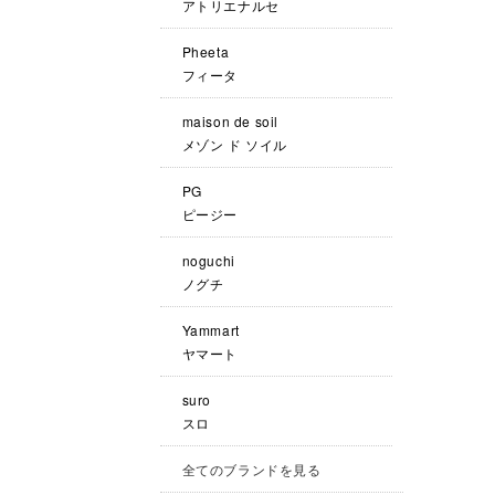
アトリエナルセ
Pheeta
フィータ
maison de soil
メゾン ド ソイル
PG
ピージー
noguchi
ノグチ
Yammart
ヤマート
suro
スロ
全てのブランドを見る