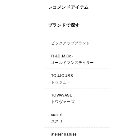
レコメンドアイテム
ブランドで探す
ピックアップブランド
R &D.M.Co-
オールドマンズテイラー
TOUJOURS
トゥジュー
TOWAVASE
トワヴァーズ
susuri
ススリ
atelier naruse