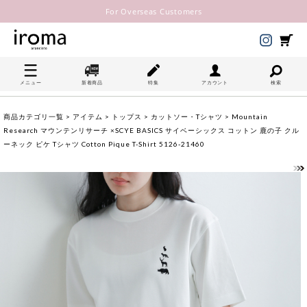
For Overseas Customers
メニュー
新着商品
特集
アカウント
検索
商品カテゴリ一覧
>
アイテム
>
トップス
>
カットソー・Tシャツ
> Mountain
Research マウンテンリサーチ ×SCYE BASICS サイベーシックス コットン 鹿の子 クル
ーネック ピケ Tシャツ Cotton Pique T-Shirt 5126-21460