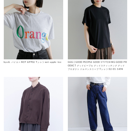
byeA. バイエー NOT APPLE Tシャツ not-apple-tee
GGG | GOOD PEOPLE GOOD STITCHING GOOD PR
ODUCT グッドピープル グッドスティッチング グッド
プロダクト ドルマンスリーブ Tシャツ 02-01-1494