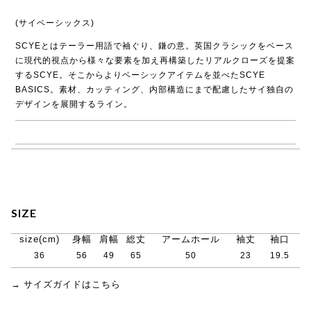
(サイベーシックス)
SCYEとはテーラー用語で袖ぐり、鎌の意。英国クラシックをベース
に現代的視点から様々な要素を加え再構築したリアルクローズを提案
するSCYE。そこからよりベーシックアイテムを並べたSCYE
BASICS。素材、カッティング、内部構造にまで配慮したサイ独自の
デザインを展開するライン。
→ SCYE BASICS商品一覧
SIZE
size(cm)
身幅
肩幅
総丈
アームホール
袖丈
袖口
36
56
49
65
50
23
19.5
→ サイズガイドはこちら