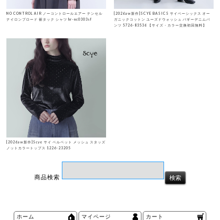
NO CONTROL AIR ノーコントロールエアー テンセル
[2026aw新作]SCYE BASICS サイベーシックス オー
ナイロンブロード 裾タック シャツ hr-nc0303sf
ガニックコットン ユーズドウォッシュ バギーデニムパ
ンツ 5726-83536 【サイズ・カラー交換初回無料】
[2026aw新作]Scye サイ ベルベット メッシュ スタッズ
ノットカラートップス 1226-23205
商品検索
ホーム
マイページ
カート