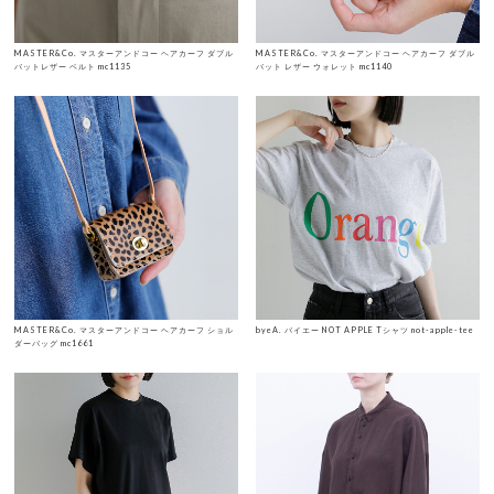
MASTER&Co. マスターアンドコー ヘアカーフ ダブル
MASTER&Co. マスターアンドコー ヘアカーフ ダブル
バットレザー ベルト mc1135
バット レザー ウォレット mc1140
MASTER&Co. マスターアンドコー ヘアカーフ ショル
byeA. バイエー NOT APPLE Tシャツ not-apple-tee
ダーバッグ mc1661