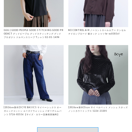
GGG | GOOD PEOPLE GOOD STITCHING GOOD PR
NO CONTROL AIR ノーコントロールエアー テンセル
ODUCT グッドピープル グッドスティッチング グッド
ナイロンブロード 裾タック シャツ hr-nc0303sf
プロダクト ドルマンスリーブ Tシャツ 02-01-1494
[2026aw新作]SCYE BASICS サイベーシックス オー
[2026aw新作]Scye サイ ベルベット メッシュ スタッズ
ガニックコットン ユーズドウォッシュ バギーデニムパ
ノットカラートップス 1226-23205
ンツ 5726-83536 【サイズ・カラー交換初回無料】