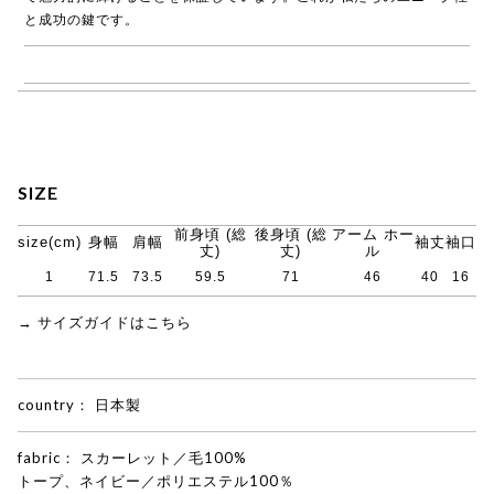
と成功の鍵です。
→ COGTHEBIGSMOKE商品一覧
SIZE
前身頃 (総
後身頃 (総
アーム ホー
size(cm)
身幅
肩幅
袖丈
袖口
丈)
丈)
ル
1
71.5
73.5
59.5
71
46
40
16
→ サイズガイドはこちら
country：
日本製
fabric：
スカーレット／毛100%
トープ、ネイビー／ポリエステル100％