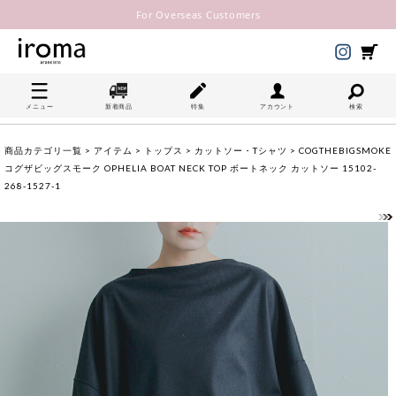
For Overseas Customers
メニュー
新着商品
特集
アカウント
検索
商品カテゴリ一覧
>
アイテム
>
トップス
>
カットソー・Tシャツ
> COGTHEBIGSMOKE
コグザビッグスモーク OPHELIA BOAT NECK TOP ボートネック カットソー 15102-
268-1527-1