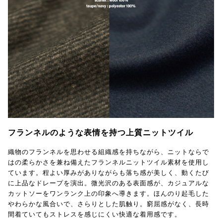
フランネルのような表情を持つ上質ニットツイル
織物のフランネルを思わせる組織感を持ちながら、ニットならで
はの柔らかさを兼ね備えたフランネルニットツイル素材を使用し
ています。程よい厚みがありながらも落ち感が美しく、動くたび
に上品なドレープを演出。微光沢のある表面感が、カジュアルな
カットソーをワンランク上の印象へ導きます。ほんのり起毛した
やわらかな風合いで、さらりとした肌触り。窮屈感がなく、長時
間着ていてもストレスを感じにくい快適な着用感です。