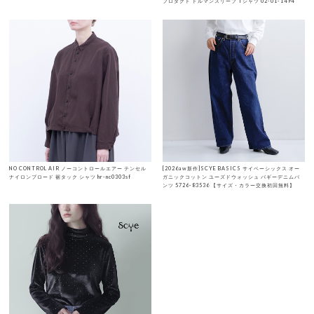
プロダクト ドルマンスリーブ Tシャツ 02-01-1494
NO CONTROL AIR ノーコントロールエアー テンセル
[2026aw新作]SCYE BASICS サイベーシックス オー
ナイロンブロード 裾タック シャツ hr-nc0303sf
ガニックコットン ユーズドウォッシュ バギーデニムパ
ンツ 5726-83536 【サイズ・カラー交換初回無料】