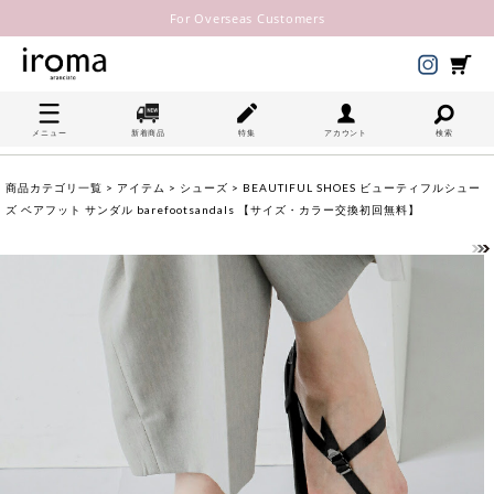
For Overseas Customers
メニュー
新着商品
特集
アカウント
検索
商品カテゴリ一覧
>
アイテム
>
シューズ
> BEAUTIFUL SHOES ビューティフルシュー
ズ ベアフット サンダル barefootsandals 【サイズ・カラー交換初回無料】