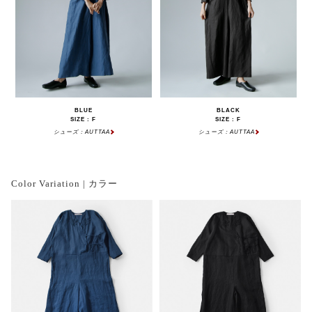
BLUE
BLACK
SIZE : F
SIZE : F
シューズ：AUTTAA
シューズ：AUTTAA
Color Variation | カラー