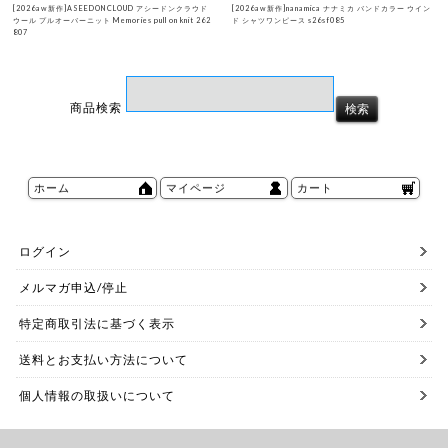
[2026aw新作]ASEEDONCLOUD アシードンクラウド
[2026aw新作]nanamica ナナミカ バンドカラー ウイン
ウール プルオーバーニット Memories pull on knit 262
ド シャツワンピース s26sf085
807
商品検索
ホーム
マイページ
カート
ログイン
メルマガ申込/停止
特定商取引法に基づく表示
送料とお支払い方法について
個人情報の取扱いについて