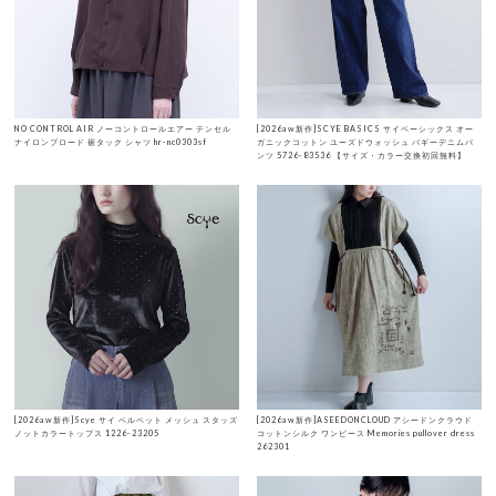
NO CONTROL AIR ノーコントロールエアー テンセル
[2026aw新作]SCYE BASICS サイベーシックス オー
ナイロンブロード 裾タック シャツ hr-nc0303sf
ガニックコットン ユーズドウォッシュ バギーデニムパ
ンツ 5726-83536 【サイズ・カラー交換初回無料】
[2026aw新作]Scye サイ ベルベット メッシュ スタッズ
[2026aw新作]ASEEDONCLOUD アシードンクラウド
ノットカラートップス 1226-23205
コットンシルク ワンピース Memories pullover dress
262301