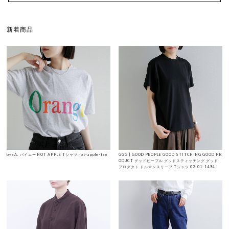
新着商品
byeA. バイエー NOT APPLE Tシャツ not-apple-tee
GGG | GOOD PEOPLE GOOD STITCHING GOOD PR
ODUCT グッドピープル グッドスティッチング グッド
プロダクト ドルマンスリーブ Tシャツ 02-01-1494