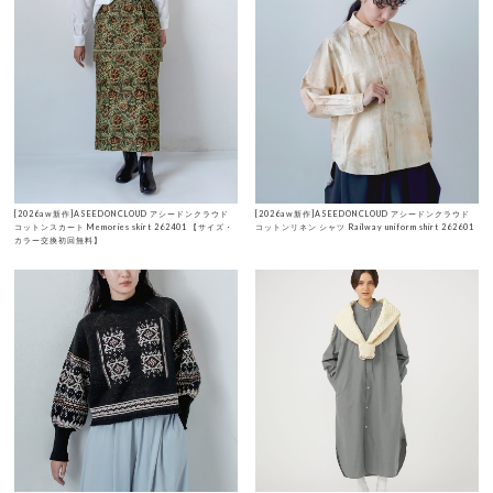
[2026aw新作]ASEEDONCLOUD アシードンクラウド
[2026aw新作]ASEEDONCLOUD アシードンクラウド
コットンスカート Memories skirt 262401 【サイズ・
コットンリネン シャツ Railway uniform shirt 262601
カラー交換初回無料】