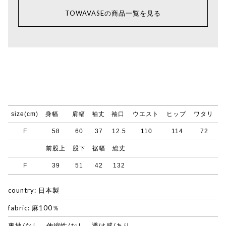
TOWAVASEの商品一覧を見る
size(cm)
身幅
肩幅
袖丈
袖口
ウエスト
ヒップ
ワタリ
F
58
60
37
12.5
110
114
72
前股上
股下
裾幅
総丈
F
39
51
42
132
country: 日本製
fabric: 麻100％
裏地/なし 伸縮性/なし 透け感/あり