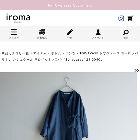
For Overseas Customers
メニュー
新着商品
特集
アカウント
検索
商品カテゴリ一覧
>
アイテム
>
ボトム
>
パンツ
> TOWAVASE トワヴァーズ ヨーロッパ
リネン カシュクール サロペット パンツ “Bonvoyage” 29-0040s