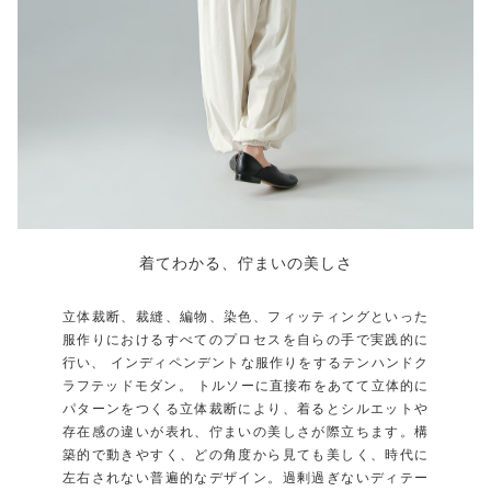
着てわかる、佇まいの美しさ
立体裁断、裁縫、編物、染色、フィッティングといった
服作りにおけるすべてのプロセスを自らの手で実践的に
行い、 インディペンデントな服作りをするテンハンドク
ラフテッドモダン。 トルソーに直接布をあてて立体的に
パターンをつくる立体裁断により、着るとシルエットや
存在感の違いが表れ、佇まいの美しさが際立ちます。構
築的で動きやすく、どの角度から見ても美しく、時代に
左右されない普遍的なデザイン。過剰過ぎないディテー