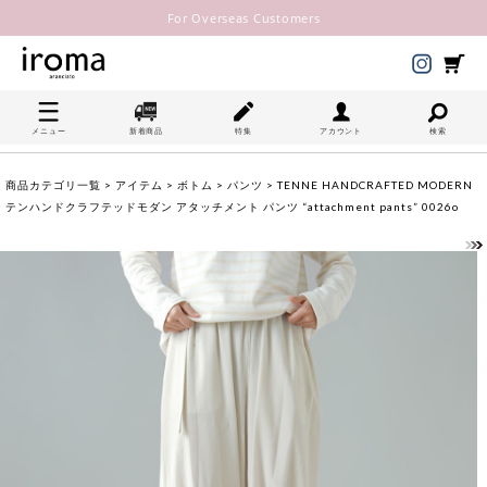
For Overseas Customers
メニュー
新着商品
特集
アカウント
検索
商品カテゴリ一覧
>
アイテム
>
ボトム
>
パンツ
> TENNE HANDCRAFTED MODERN
テンハンドクラフテッドモダン アタッチメント パンツ “attachment pants” 0026o