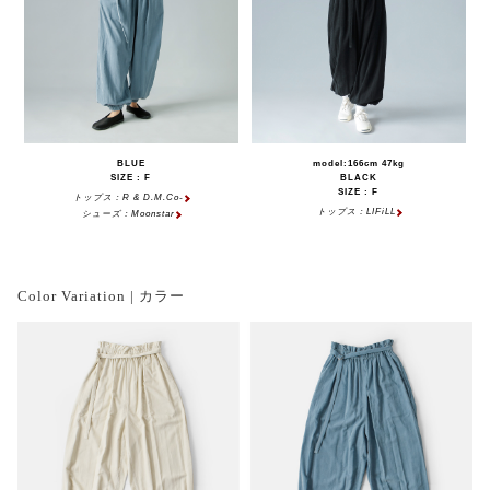
BLUE
model:166cm 47kg
SIZE : F
BLACK
SIZE : F
トップス：R & D.M.Co-
トップス：LIFiLL
シューズ：Moonstar
Color Variation | カラー