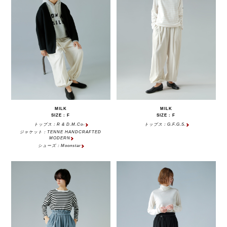
MILK
MILK
SIZE : F
SIZE : F
トップス：R & D.M.Co-
トップス：G.F.G.S.
ジャケット：TENNE HANDCRAFTED
MODERN
シューズ：Moonstar