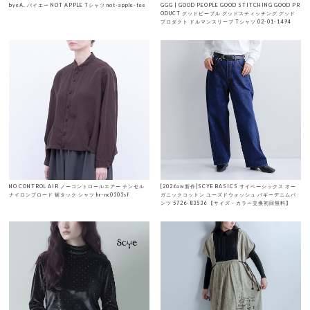
byeA. バイエー NOT APPLE Tシャツ not-apple-tee
GGG | GOOD PEOPLE GOOD STITCHING GOOD PR
ODUCT グッドピープル グッドスティッチング グッド
プロダクト ドルマンスリーブ Tシャツ 02-01-1494
NO CONTROL AIR ノーコントロールエアー テンセル
[2026aw新作]SCYE BASICS サイベーシックス オー
ナイロンブロード 裾タック シャツ hr-nc0303sf
ガニックコットン ユーズドウォッシュ バギーデニムパ
ンツ 5726-83536 【サイズ・カラー交換初回無料】