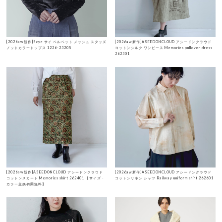
[2026aw新作]Scye サイ ベルベット メッシュ スタッズ
[2026aw新作]ASEEDONCLOUD アシードンクラウド
ノットカラートップス 1226-23205
コットンシルク ワンピース Memories pullover dress
262301
[2026aw新作]ASEEDONCLOUD アシードンクラウド
[2026aw新作]ASEEDONCLOUD アシードンクラウド
コットンスカート Memories skirt 262401 【サイズ・
コットンリネン シャツ Railway uniform shirt 262601
カラー交換初回無料】