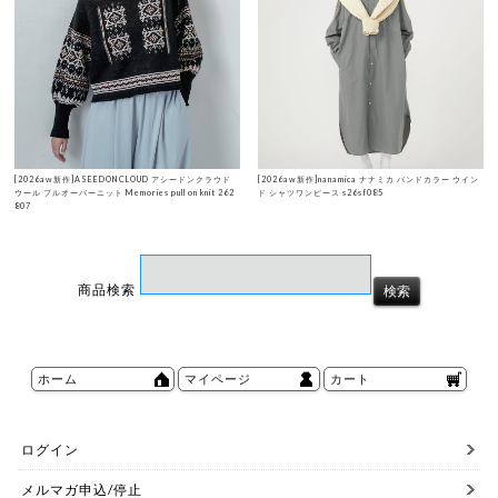
[2026aw新作]ASEEDONCLOUD アシードンクラウド
[2026aw新作]nanamica ナナミカ バンドカラー ウイン
ウール プルオーバーニット Memories pull on knit 262
ド シャツワンピース s26sf085
807
商品検索
ホーム
マイページ
カート
ログイン
メルマガ申込/停止