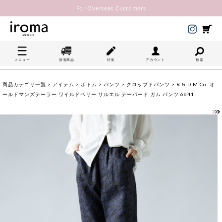
For Overseas Customers
メニュー
新着商品
特集
アカウント
検索
商品カテゴリ一覧
>
アイテム
>
ボトム
>
パンツ
>
クロップドパンツ
> R & D.M.Co- オ
ールドマンズテーラー ワイルドベリー サルエル テーパード ガム パンツ 6641