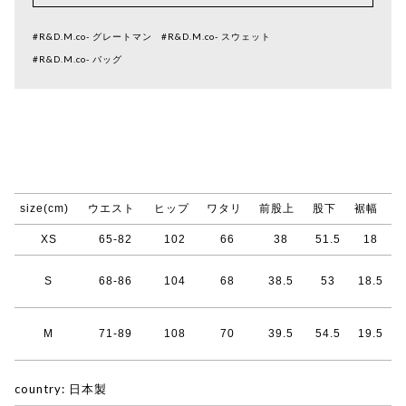
#R&D.M.co- グレートマン
#R&D.M.co- スウェット
#R&D.M.co- バッグ
size(cm)
ウエスト
ヒップ
ワタリ
前股上
股下
裾幅
XS
65-82
102
66
38
51.5
18
S
68-86
104
68
38.5
53
18.5
M
71-89
108
70
39.5
54.5
19.5
country: 日本製