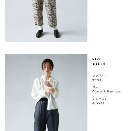
NAVY
SIZE : S
トップス：
whyto
靴下：
Olde H & Daughter
シューズ：
AUTTAA