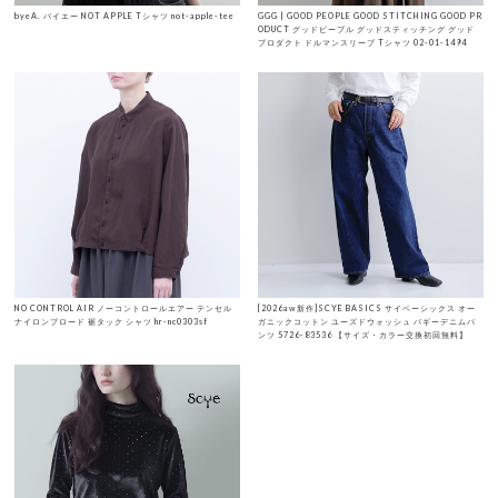
byeA. バイエー NOT APPLE Tシャツ not-apple-tee
GGG | GOOD PEOPLE GOOD STITCHING GOOD PR
ODUCT グッドピープル グッドスティッチング グッド
プロダクト ドルマンスリーブ Tシャツ 02-01-1494
NO CONTROL AIR ノーコントロールエアー テンセル
[2026aw新作]SCYE BASICS サイベーシックス オー
ナイロンブロード 裾タック シャツ hr-nc0303sf
ガニックコットン ユーズドウォッシュ バギーデニムパ
ンツ 5726-83536 【サイズ・カラー交換初回無料】