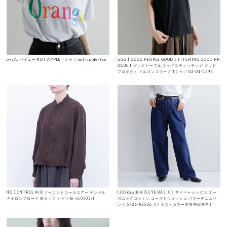
byeA. バイエー NOT APPLE Tシャツ not-apple-tee
GGG | GOOD PEOPLE GOOD STITCHING GOOD PR
ODUCT グッドピープル グッドスティッチング グッド
プロダクト ドルマンスリーブ Tシャツ 02-01-1494
NO CONTROL AIR ノーコントロールエアー テンセル
[2026aw新作]SCYE BASICS サイベーシックス オー
ナイロンブロード 裾タック シャツ hr-nc0303sf
ガニックコットン ユーズドウォッシュ バギーデニムパ
ンツ 5726-83536 【サイズ・カラー交換初回無料】