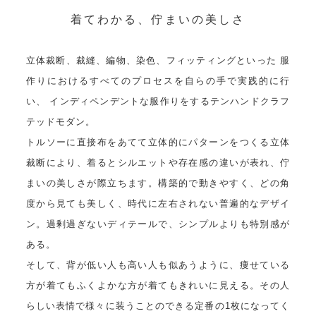
着てわかる、佇まいの美しさ
立体裁断、裁縫、編物、染色、フィッティングといった 服
作りにおけるすべてのプロセスを自らの手で実践的に行
い、 インディペンデントな服作りをするテンハンドクラフ
テッドモダン。
トルソーに直接布をあてて立体的にパターンをつくる立体
裁断により、着るとシルエットや存在感の違いが表れ、佇
まいの美しさが際立ちます。構築的で動きやすく、どの角
度から見ても美しく、時代に左右されない普遍的なデザイ
ン。過剰過ぎないディテールで、シンプルよりも特別感が
ある。
そして、背が低い人も高い人も似あうように、痩せている
方が着てもふくよかな方が着てもきれいに見える。その人
らしい表情で様々に装うことのできる定番の1枚になってく