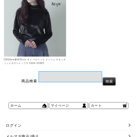
[2026aw新作]Scye サイ ベルベット メッシュ スタッズ
ノットカラートップス 1226-23205
商品検索
ホーム
マイページ
カート
ログイン
メルマガ申込/停止