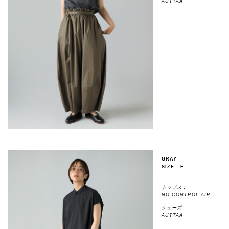
AUTTAA
GRAY
SIZE : F
トップス：
NO CONTROL AIR
シューズ：
AUTTAA