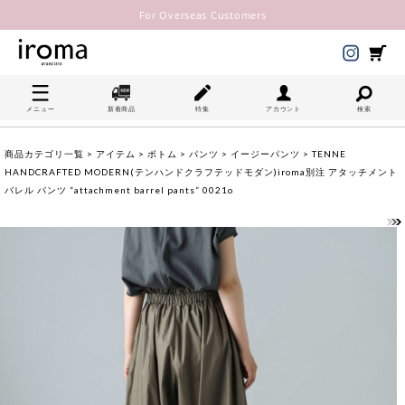
For Overseas Customers
メニュー
新着商品
特集
アカウント
検索
商品カテゴリ一覧
>
アイテム
>
ボトム
>
パンツ
>
イージーパンツ
> TENNE
HANDCRAFTED MODERN(テンハンドクラフテッドモダン)iroma別注 アタッチメント
バレル パンツ “attachment barrel pants” 0021o