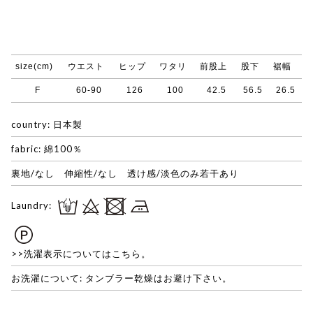
size(cm)
ウエスト
ヒップ
ワタリ
前股上
股下
裾幅
F
60-90
126
100
42.5
56.5
26.5
country: 日本製
fabric: 綿100％
裏地/なし 伸縮性/なし 透け感/淡色のみ若干あり
Laundry:
>>洗濯表示についてはこちら。
お洗濯について: タンブラー乾燥はお避け下さい。