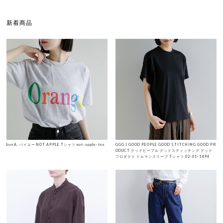
新着商品
byeA. バイエー NOT APPLE Tシャツ not-apple-tee
GGG | GOOD PEOPLE GOOD STITCHING GOOD PR
ODUCT グッドピープル グッドスティッチング グッド
プロダクト ドルマンスリーブ Tシャツ 02-01-1494