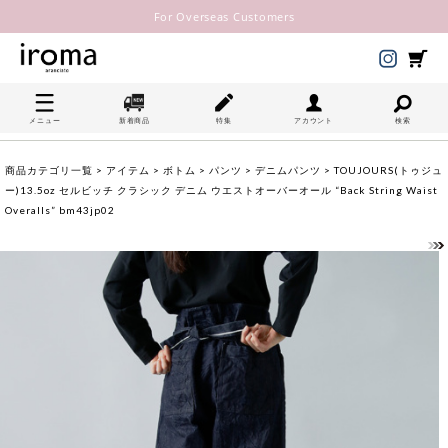
For Overseas Customers
メニュー
新着商品
特集
アカウント
検索
商品カテゴリ一覧
>
アイテム
>
ボトム
>
パンツ
>
デニムパンツ
> TOUJOURS(トゥジュ
ー)13.5oz セルビッチ クラシック デニム ウエストオーバーオール “Back String Waist
Overalls” bm43jp02