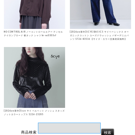
NO CONTROL AIR ノーコントロールエアー テンセル
[2026aw新作]SCYE BASICS サイベーシックス オー
ナイロンブロード 裾タック シャツ hr-nc0303sf
ガニックコットン ユーズドウォッシュ バギーデニムパ
ンツ 5726-83536 【サイズ・カラー交換初回無料】
[2026aw新作]Scye サイ ベルベット メッシュ スタッズ
ノットカラートップス 1226-23205
商品検索