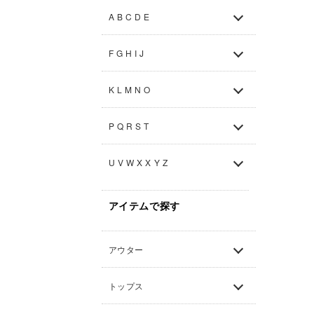
A B C D E
F G H I J
K L M N O
P Q R S T
U V W X X Y Z
アイテムで探す
アウター
トップス