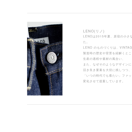
LENO
(リノ)
LENOは2015年夏、原宿の小
た。
LENO のものづくりは、VINTA
製造時の歴史や背景を紐解くとこ
生産の過程や素材の風合い、
また、なぜそのようなデザインに
旧き良き要素を大切に残しつつ、
「いつの時代でも着たい」ファッ
変化させて提案しています。