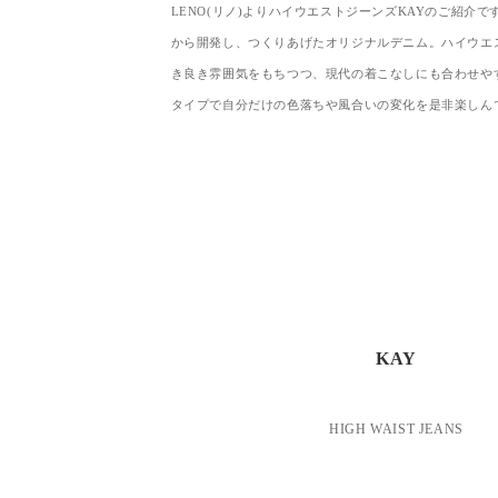
LENO(リノ)よりハイウエストジーンズKAYのご紹介
から開発し、つくりあげたオリジナルデニム。ハイウエ
き良き雰囲気をもちつつ、現代の着こなしにも合わせや
タイプで自分だけの色落ちや風合いの変化を是非楽しん
KAY
HIGH WAIST JEANS