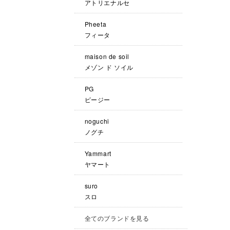
アトリエナルセ
Pheeta
フィータ
maison de soil
メゾン ド ソイル
PG
ピージー
noguchi
ノグチ
Yammart
ヤマート
suro
スロ
全てのブランドを見る