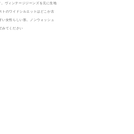
です。ヴィンテージジーンズを元に生地
ストのワイドシルエットはどこか古
すい女性らしい形。ノンウォッシュ
でみてください