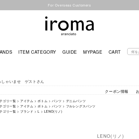
For Overseas Customers
ANDS
ITEM CATEGORY
GUIDE
MYPAGE
CART
っしゃいませ ゲストさん
クーポン情報
テゴリ一覧
>
アイテム
>
ボトム
>
パンツ
>
デニムパンツ
テゴリ一覧
>
アイテム
>
ボトム
>
パンツ
>
フルレングスパンツ
テゴリ一覧
>
ブランド
>
L
>
LENO(リノ)
LENO(リノ)