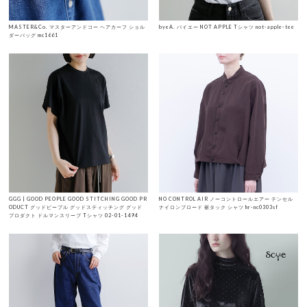
MASTER&Co. マスターアンドコー ヘアカーフ ショル
byeA. バイエー NOT APPLE Tシャツ not-apple-tee
ダーバッグ mc1661
GGG | GOOD PEOPLE GOOD STITCHING GOOD PR
NO CONTROL AIR ノーコントロールエアー テンセル
ODUCT グッドピープル グッドスティッチング グッド
ナイロンブロード 裾タック シャツ hr-nc0303sf
プロダクト ドルマンスリーブ Tシャツ 02-01-1494