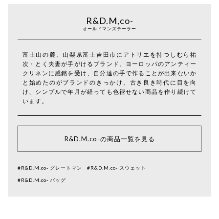
R&D.M,co-
オールドマンズテーラー
富士山の麓、山梨県富士吉田市にアトリエを持つしむら祐
次・とく夫妻が手がけるブランド。ヨーロッパのアンティー
クリネンに感銘を受け、自分達の手で作ることが出来ないか
と始めたのがブランドのきっかけ。古き良き時代に目を向
け、シンプルで年月が経っても色褪せない商品を作り続けて
います。
R&D.M.co-の商品一覧を見る
#R&D.M.co- グレートマン
#R&D.M.co- スウェット
#R&D.M.co- バッグ