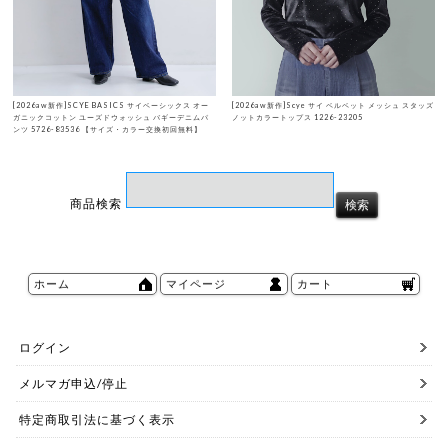
[2026aw新作]SCYE BASICS サイベーシックス オー
[2026aw新作]Scye サイ ベルベット メッシュ スタッズ
ガニックコットン ユーズドウォッシュ バギーデニムパ
ノットカラートップス 1226-23205
ンツ 5726-83536 【サイズ・カラー交換初回無料】
商品検索
ホーム
マイページ
カート
ログイン
メルマガ申込/停止
特定商取引法に基づく表示