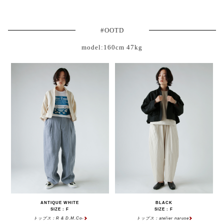
#OOTD
model:160cm 47kg
ANTIQUE WHITE
BLACK
SIZE : F
SIZE : F
トップス：R & D.M.Co-
トップス：atelier naruse