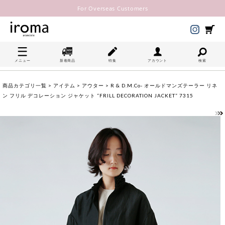
For Overseas Customers
メニュー
新着商品
特集
アカウント
検索
商品カテゴリ一覧
>
アイテム
>
アウター
> R & D.M.Co- オールドマンズテーラー リネ
ン フリル デコレーション ジャケット “FRILL DECORATION JACKET” 7315