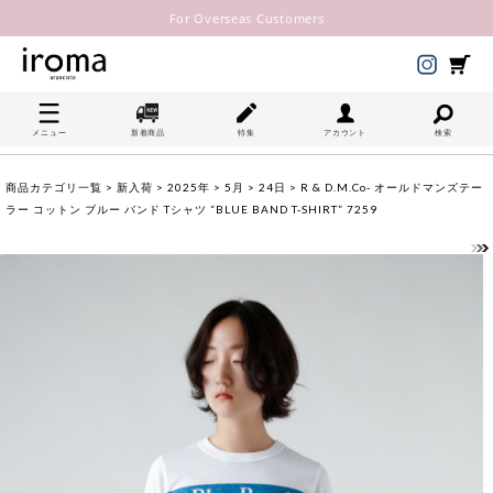
For Overseas Customers
メニュー
新着商品
特集
アカウント
検索
商品カテゴリ一覧
>
新入荷
>
2025年
>
5月
>
24日
> R & D.M.Co- オールドマンズテー
ラー コットン ブルー バンド Tシャツ “BLUE BAND T-SHIRT” 7259