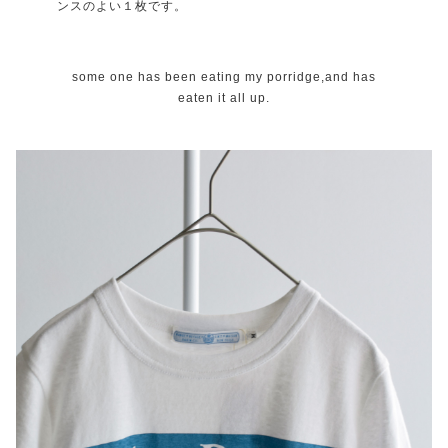
ンスのよい１枚です。
some one has been eating my porridge,and has
eaten it all up.