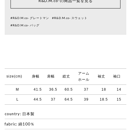
R&D.M.co-の商品一覧を見る
#R&D.M.co- グレートマン
#R&D.M.co- スウェット
#R&D.M.co- バッグ
アーム
size(cm)
身幅
肩幅
総丈
袖丈
袖口
ホール
M
41.5
36.5
60.5
37
18
14
L
44.5
37
64.5
39
18.5
15
country: 日本製
fabric: 綿100％