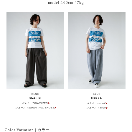
model:160cm 47kg
BLUE
BLUE
SIZE : M
SIZE : L
ボトム：TOUJOURS
ボトム：susuri
シューズ：BEAUTIFUL SHOES
シューズ：Scye
Color Variation | カラー