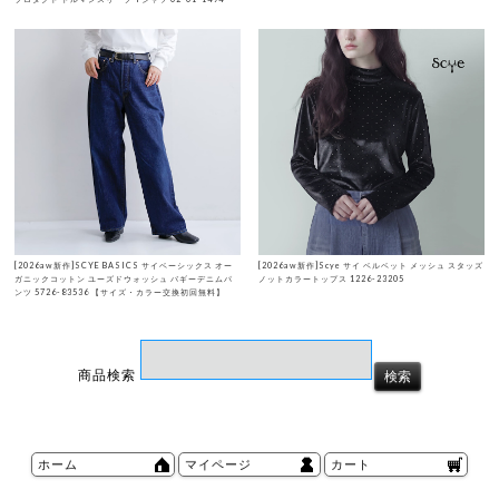
[2026aw新作]SCYE BASICS サイベーシックス オー
[2026aw新作]Scye サイ ベルベット メッシュ スタッズ
ガニックコットン ユーズドウォッシュ バギーデニムパ
ノットカラートップス 1226-23205
ンツ 5726-83536 【サイズ・カラー交換初回無料】
商品検索
ホーム
マイページ
カート