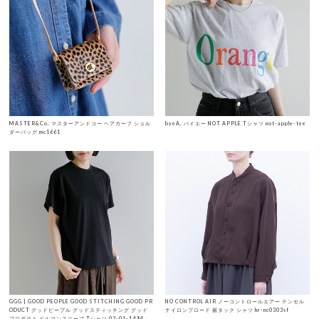
MASTER&Co. マスターアンドコー ヘアカーフ ショル
byeA. バイエー NOT APPLE Tシャツ not-apple-tee
ダーバッグ mc1661
GGG | GOOD PEOPLE GOOD STITCHING GOOD PR
NO CONTROL AIR ノーコントロールエアー テンセル
ODUCT グッドピープル グッドスティッチング グッド
ナイロンブロード 裾タック シャツ hr-nc0303sf
プロダクト ドルマンスリーブ Tシャツ 02-01-1494