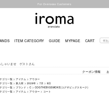
For Overseas Customers
ANDS
ITEM CATEGORY
GUIDE
MYPAGE
CART
っしゃいませ ゲストさん
クーポン情報
テゴリ一覧
>
アイテム
>
アウター
テゴリ一覧
>
新入荷
>
2026年
>
7月
>
8日
テゴリ一覧
>
ブランド
>
C
>
COGTHEBIGSMOKE(コグザビッグスモーク)
テゴリ一覧
>
アイテム
>
アウター
>
コート