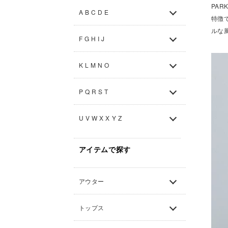
PA
A B C D E
特徴
ルな
F G H I J
K L M N O
P Q R S T
U V W X X Y Z
アイテムで探す
アウター
トップス