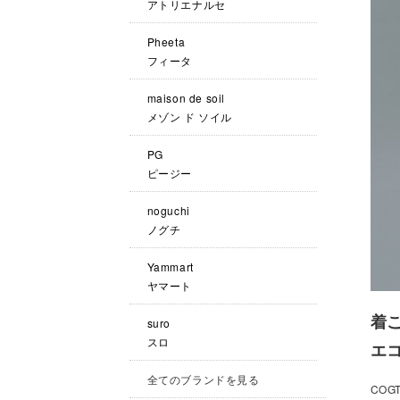
アトリエナルセ
Pheeta
フィータ
maison de soil
メゾン ド ソイル
PG
ピージー
noguchi
ノグチ
Yammart
ヤマート
着
suro
スロ
エ
全てのブランドを見る
COG