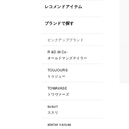
レコメンドアイテム
ブランドで探す
ピックアップブランド
R &D.M.Co-
オールドマンズテイラー
TOUJOURS
トゥジュー
TOWAVASE
トワヴァーズ
susuri
ススリ
atelier naruse