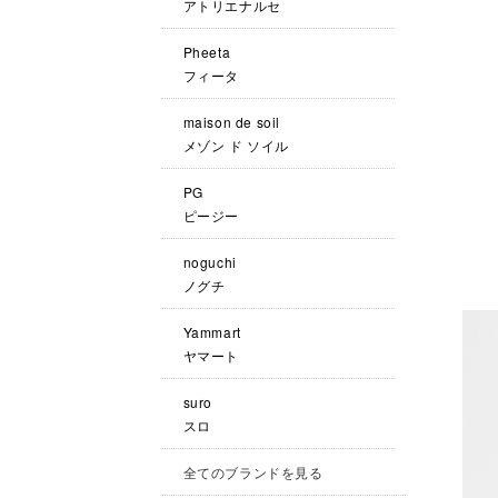
アトリエナルセ
Pheeta
フィータ
maison de soil
メゾン ド ソイル
PG
ピージー
noguchi
ノグチ
Yammart
ヤマート
suro
スロ
全てのブランドを見る