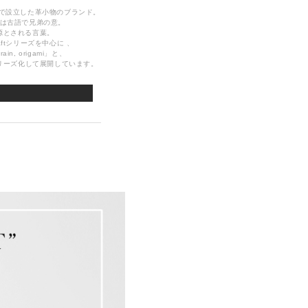
弟で設立した革小物のブランド。
言葉は古語で兄弟の意。
源とされる言葉。
craftシリーズを中心に 、
, rain, origami」と、
リーズ化して展開しています。