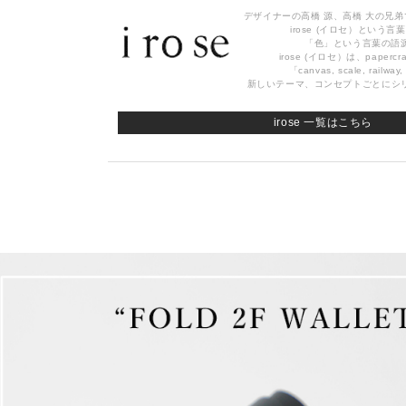
デザイナーの高橋 源、高橋 大の兄
irose (イロセ）という
「色」という言葉の語
irose (イロセ）は、paper
「canvas, scale, railway
新しいテーマ、コンセプトごとにシ
irose 一覧はこちら