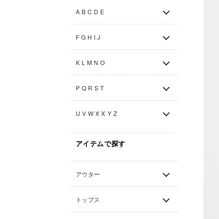
A B C D E
F G H I J
K L M N O
P Q R S T
U V W X X Y Z
アイテムで探す
アウター
トップス