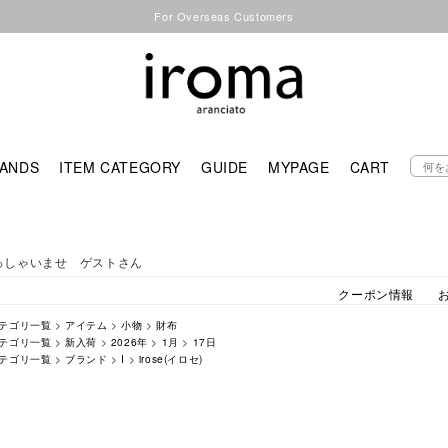
For Overseas Customers
ANDS
ITEM CATEGORY
GUIDE
MYPAGE
CART
っしゃいませ ゲストさん
クーポン情報
テゴリ一覧
>
アイテム
>
小物
>
財布
テゴリ一覧
>
新入荷
>
2026年
>
1月
>
17日
テゴリ一覧
>
ブランド
>
I
>
irose(イロセ)