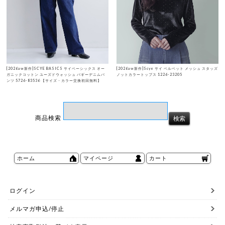
[2026aw新作]SCYE BASICS サイベーシックス オー
[2026aw新作]Scye サイ ベルベット メッシュ スタッズ
ガニックコットン ユーズドウォッシュ バギーデニムパ
ノットカラートップス 1226-23205
ンツ 5726-83536 【サイズ・カラー交換初回無料】
商品検索
ホーム
マイページ
カート
ログイン
メルマガ申込/停止