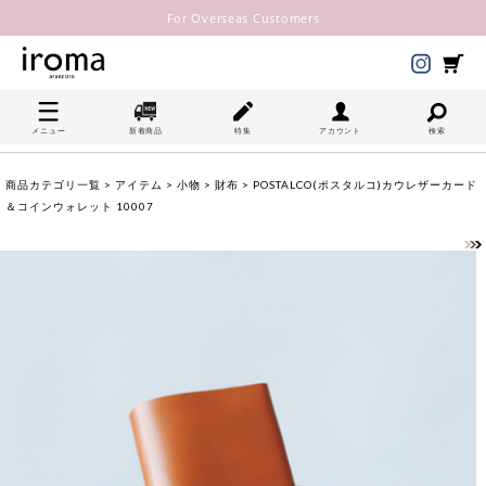
For Overseas Customers
メニュー
新着商品
特集
アカウント
検索
商品カテゴリ一覧
>
アイテム
>
小物
>
財布
> POSTALCO(ポスタルコ)カウレザーカード
＆コインウォレット 10007