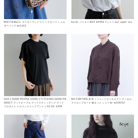
MASTER&Co. マスターアンドコー ヘアカーフ ショル
byeA. バイエー NOT APPLE Tシャツ not-apple-tee
ダーバッグ mc1661
GGG | GOOD PEOPLE GOOD STITCHING GOOD PR
NO CONTROL AIR ノーコントロールエアー テンセル
ODUCT グッドピープル グッドスティッチング グッド
ナイロンブロード 裾タック シャツ hr-nc0303sf
プロダクト ドルマンスリーブ Tシャツ 02-01-1494