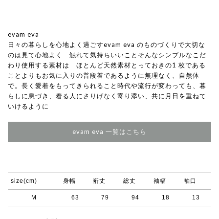
evam eva
日々の暮らしを心地よく過ごすevam eva のものづくりで大切な
のは見て心地よく 触れて気持ちいいことそんなシンプルなこだ
わり使用する素材は ほとんど天然素材とっておきの1 枚である
ことよりもお気に入りの普段着であるように無理なく、自然体
で。長く愛着をもってきられること時代や流行が変わっても、暮
らしに息づき、着る人にさりげなく寄り添い、共に月日を重ねて
いけるように
evam eva 一覧はこちら
size(cm)
身幅
裄丈
総丈
袖幅
袖口
M
63
79
94
18
13