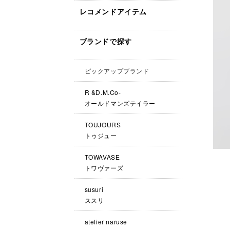
レコメンドアイテム
ブランドで探す
ピックアップブランド
R &D.M.Co-
オールドマンズテイラー
TOUJOURS
トゥジュー
TOWAVASE
トワヴァーズ
susuri
ススリ
atelier naruse