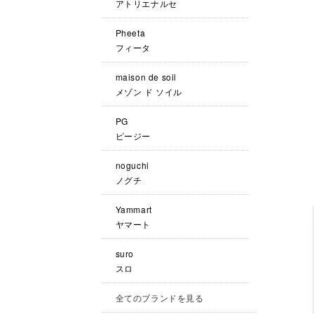
アトリエナルセ
Pheeta
フィータ
maison de soil
メゾン ド ソイル
PG
ピージー
noguchi
ノグチ
Yammart
ヤマート
suro
スロ
全てのブランドを見る