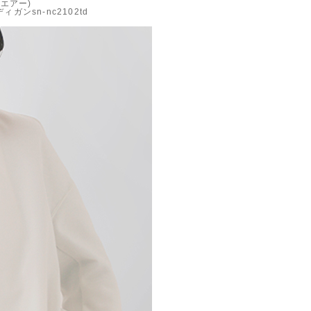
ルエアー)
ンsn-nc2102td