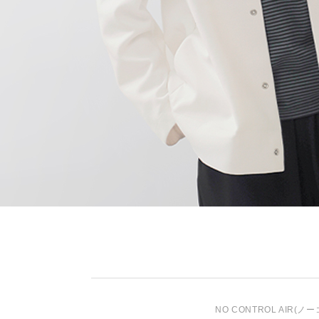
NO CONTROL AIR
(ノー