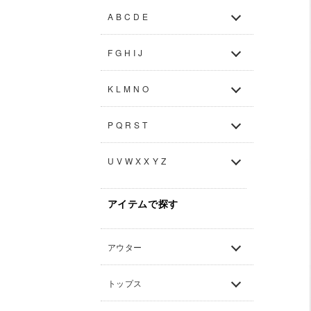
A B C D E
F G H I J
K L M N O
P Q R S T
U V W X X Y Z
アイテムで探す
アウター
トップス