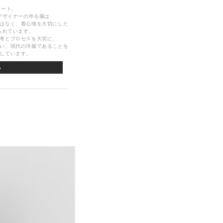
タート。
デザイナーの作る服は
はなく、着心地を大切にした
られています。
考とプロセスを大切に、
い、現代の洋服であることを
しています。
ら