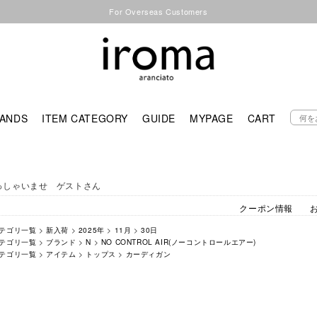
For Overseas Customers
ANDS
ITEM CATEGORY
GUIDE
MYPAGE
CART
っしゃいませ ゲストさん
クーポン情報
テゴリ一覧
>
新入荷
>
2025年
>
11月
>
30日
テゴリ一覧
>
ブランド
>
N
>
NO CONTROL AIR(ノーコントロールエアー)
テゴリ一覧
>
アイテム
>
トップス
>
カーディガン