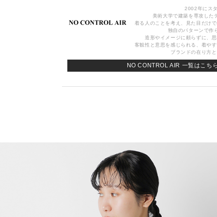
2002年にス
美術大学で建築を専攻した
着る人のことを考え、見た目だけで
独自のパターンで作
造形やイメージに頼らずに、思
客観性と意思を感じられる、着やす
ブランドの在り方と
NO CONTROL AIR 一覧はこち