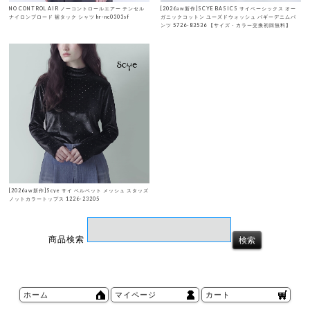
NO CONTROL AIR ノーコントロールエアー テンセル
[2026aw新作]SCYE BASICS サイベーシックス オー
ナイロンブロード 裾タック シャツ hr-nc0303sf
ガニックコットン ユーズドウォッシュ バギーデニムパ
ンツ 5726-83536 【サイズ・カラー交換初回無料】
[2026aw新作]Scye サイ ベルベット メッシュ スタッズ
ノットカラートップス 1226-23205
商品検索
ホーム
マイページ
カート