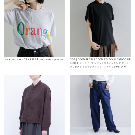
byeA. バイエー NOT APPLE Tシャツ not-apple-tee
GGG | GOOD PEOPLE GOOD STITCHING GOOD PR
ODUCT グッドピープル グッドスティッチング グッド
プロダクト ドルマンスリーブ Tシャツ 02-01-1494