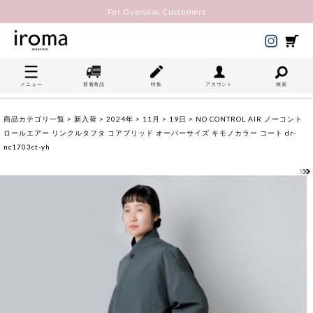
For Overseas Customers
メニュー
新着商品
特集
アカウント
検索
商品カテゴリ一覧
>
新入荷
>
2024年
>
11月
>
19日
> NO CONTROL AIR ノーコント
ロールエアー リンクルタフタ コアブリッド オーバーサイズ キモノカラー コート dr-
nc1703ct-yh