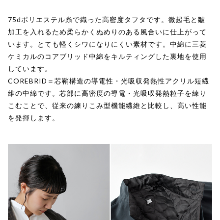
75dポリエステル糸で織った高密度タフタです。微起毛と皺
加工を入れるため柔らかくぬめりのある風合いに仕上がって
います。とても軽くシワになりにくい素材です。中綿に三菱
ケミカルのコアブリッド中綿をキルティングした裏地を使用
しています。
COREBRID＝芯鞘構造の導電性・光吸収発熱性アクリル短繊
維の中綿です。芯部に高密度の導電・光吸収発熱粒子を練り
こむことで、従来の練りこみ型機能繊維と比較し、高い性能
を発揮します。