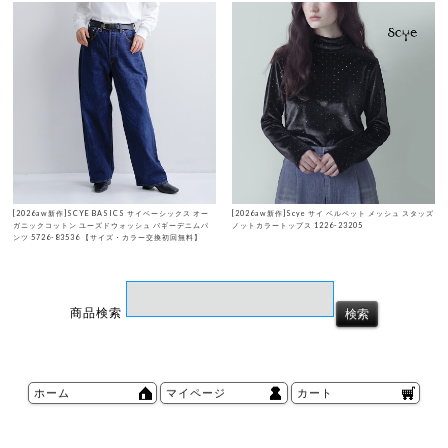
[2026aw新作]SCYE BASICS サイベーシックス オー
[2026aw新作]Scye サイ ベルベット メッシュ スタッズ
ガニックコットン ユーズドウォッシュ バギーデニムパ
ノットカラートップス 1226-23205
ンツ 5726-83536 【サイズ・カラー交換初回無料】
商品検索
ホーム
マイページ
カート