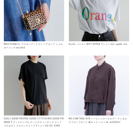
MASTER&Co. マスターアンドコー ヘアカーフ ショル
byeA. バイエー NOT APPLE Tシャツ not-apple-tee
ダーバッグ mc1661
GGG | GOOD PEOPLE GOOD STITCHING GOOD PR
NO CONTROL AIR ノーコントロールエアー テンセル
ODUCT グッドピープル グッドスティッチング グッド
ナイロンブロード 裾タック シャツ hr-nc0303sf
プロダクト ドルマンスリーブ Tシャツ 02-01-1494