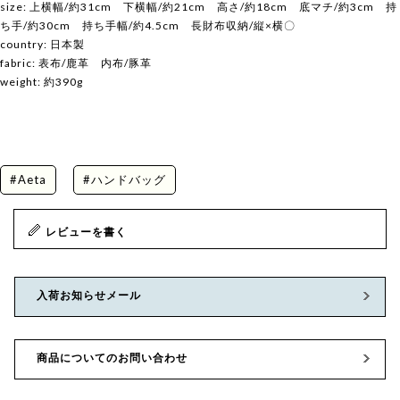
size: 上横幅/約31cm 下横幅/約21cm 高さ/約18cm 底マチ/約3cm 持
ち手/約30cm 持ち手幅/約4.5cm 長財布収納/縦×横〇
country: 日本製
fabric: 表布/鹿革 内布/豚革
weight: 約390g
#Aeta
#ハンドバッグ
レビューを書く
入荷お知らせメール
商品についてのお問い合わせ