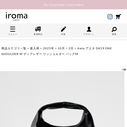
For Overseas Customers
メニュー
新着商品
特集
アカウント
検索
商品カテゴリ一覧
>
新入荷
>
2025年
>
10月
>
2日
> Aeta アエタ DA59 ONE
SHOULDER M ディアレザー ワンショルダー バッグM