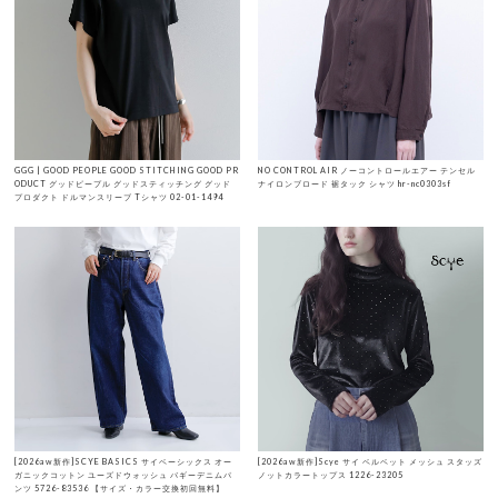
GGG | GOOD PEOPLE GOOD STITCHING GOOD PR
NO CONTROL AIR ノーコントロールエアー テンセル
ODUCT グッドピープル グッドスティッチング グッド
ナイロンブロード 裾タック シャツ hr-nc0303sf
プロダクト ドルマンスリーブ Tシャツ 02-01-1494
[2026aw新作]SCYE BASICS サイベーシックス オー
[2026aw新作]Scye サイ ベルベット メッシュ スタッズ
ガニックコットン ユーズドウォッシュ バギーデニムパ
ノットカラートップス 1226-23205
ンツ 5726-83536 【サイズ・カラー交換初回無料】