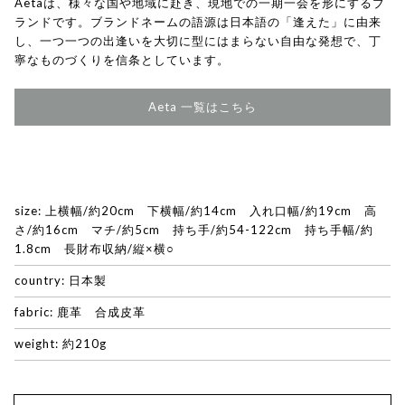
Aetaは、様々な国や地域に赴き、現地での一期一会を形にするブ
ランドです。ブランドネームの語源は日本語の「逢えた」に由来
し、一つ一つの出逢いを大切に型にはまらない自由な発想で、丁
寧なものづくりを信条としています。
Aeta 一覧はこちら
size: 上横幅/約20cm 下横幅/約14cm 入れ口幅/約19cm 高
さ/約16cm マチ/約5cm 持ち手/約54-122cm 持ち手幅/約
1.8cm 長財布収納/縦×横○
country: 日本製
fabric: 鹿革 合成皮革
weight: 約210g