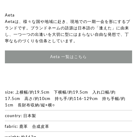
Aeta
Aetaは、様々な国や地域に赴き、現地での一期一会を形にするブ
ランドです。ブランドネームの語源は日本語の「逢えた」に由来
し、一つ一つの出逢いを大切に型にはまらない自由な発想で、丁
寧なものづくりを信条としています。
Aeta 一覧はこちら
size: 上横幅/約19.5cm 下横幅/約19.5cm 入れ口幅/約
17.5cm 高さ/約10cm 持ち手/約116-129cm 持ち手幅/約
1cm 長財布収納/縦×横○
country: 日本製
fabric: 鹿革 合成皮革
weight: 約162g