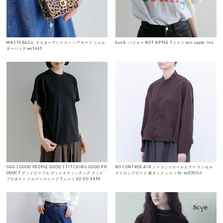
MASTER&Co. マスターアンドコー ヘアカーフ ショル
byeA. バイエー NOT APPLE Tシャツ not-apple-tee
ダーバッグ mc1661
GGG | GOOD PEOPLE GOOD STITCHING GOOD PR
NO CONTROL AIR ノーコントロールエアー テンセル
ODUCT グッドピープル グッドスティッチング グッド
ナイロンブロード 裾タック シャツ hr-nc0303sf
プロダクト ドルマンスリーブ Tシャツ 02-01-1494