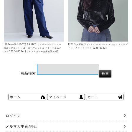
[2026aw新作]SCYE BASICS サイベーシックス オー
[2026aw新作]Scye サイ ベルベット メッシュ スタッズ
ガニックコットン ユーズドウォッシュ バギーデニムパ
ノットカラートップス 1226-23205
ンツ 5726-83536 【サイズ・カラー交換初回無料】
商品検索
ホーム
マイページ
カート
ログイン
メルマガ申込/停止