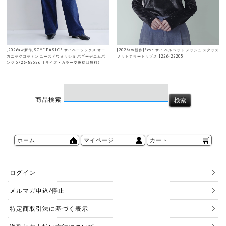
[2026aw新作]SCYE BASICS サイベーシックス オー
[2026aw新作]Scye サイ ベルベット メッシュ スタッズ
ガニックコットン ユーズドウォッシュ バギーデニムパ
ノットカラートップス 1226-23205
ンツ 5726-83536 【サイズ・カラー交換初回無料】
商品検索
ホーム
マイページ
カート
ログイン
メルマガ申込/停止
特定商取引法に基づく表示