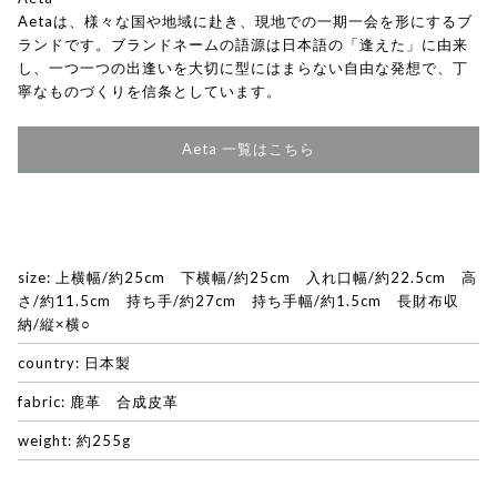
Aetaは、様々な国や地域に赴き、現地での一期一会を形にするブ
ランドです。ブランドネームの語源は日本語の「逢えた」に由来
し、一つ一つの出逢いを大切に型にはまらない自由な発想で、丁
寧なものづくりを信条としています。
Aeta 一覧はこちら
size: 上横幅/約25cm 下横幅/約25cm 入れ口幅/約22.5cm 高
さ/約11.5cm 持ち手/約27cm 持ち手幅/約1.5cm 長財布収
納/縦×横○
country: 日本製
fabric: 鹿革 合成皮革
weight: 約255g