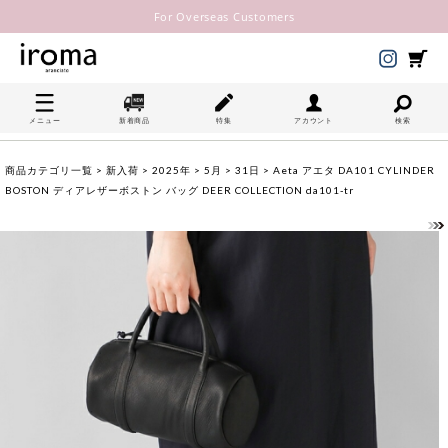
For Overseas Customers
メニュー
新着商品
特集
アカウント
検索
商品カテゴリ一覧
>
新入荷
>
2025年
>
5月
>
31日
> Aeta アエタ DA101 CYLINDER
BOSTON ディアレザーボストン バッグ DEER COLLECTION da101-tr