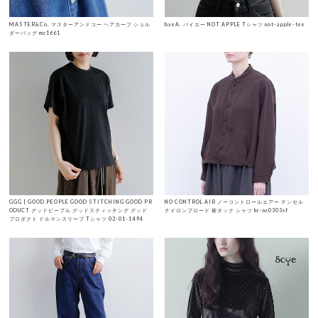
MASTER&Co. マスターアンドコー ヘアカーフ ショル
byeA. バイエー NOT APPLE Tシャツ not-apple-tee
ダーバッグ mc1661
GGG | GOOD PEOPLE GOOD STITCHING GOOD PR
NO CONTROL AIR ノーコントロールエアー テンセル
ODUCT グッドピープル グッドスティッチング グッド
ナイロンブロード 裾タック シャツ hr-nc0303sf
プロダクト ドルマンスリーブ Tシャツ 02-01-1494