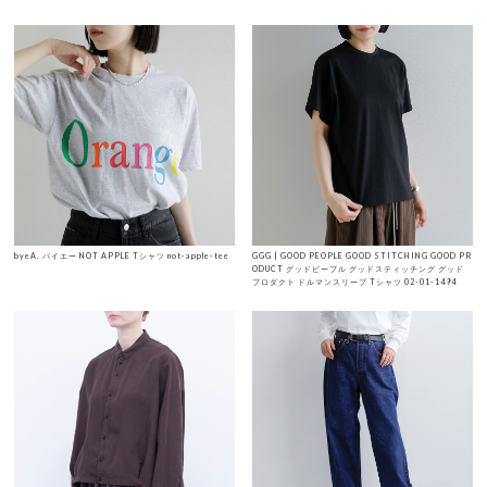
byeA. バイエー NOT APPLE Tシャツ not-apple-tee
GGG | GOOD PEOPLE GOOD STITCHING GOOD PR
ODUCT グッドピープル グッドスティッチング グッド
プロダクト ドルマンスリーブ Tシャツ 02-01-1494