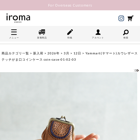
For Overseas Customers
メニュー
新着商品
特集
アカウント
検索
商品カテゴリ一覧
>
新入荷
>
2026年
>
3月
>
12日
> Yammart(ヤマート)カウレザース
テッチがま口コインケース coin-case-01-02-03