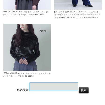
NO CONTROL AIR ノーコントロールエアー テンセル
[2026aw新作]SCYE BASICS サイベーシックス オー
ナイロンブロード 裾タック シャツ hr-nc0303sf
ガニックコットン ユーズドウォッシュ バギーデニムパ
ンツ 5726-83536 【サイズ・カラー交換初回無料】
[2026aw新作]Scye サイ ベルベット メッシュ スタッズ
ノットカラートップス 1226-23205
商品検索