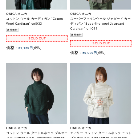
ONICA オニカ
ONICA オニカ
コットン ウール カーディガン “Cotton
スーパーファインウール ジャガード カー
Wool Cardigan” oni033
ディガン “Superfine wool Jacquard
Cardigan” oni044
SOLD OUT
SOLD OUT
価格 :
51,150円
(税込)
価格 :
50,600円
(税込)
ONICA オニカ
ONICA オニカ
コットン ウール タートルネック プルオー
エアリー コットン タートルネック ニット
バー “Cotton Wool Turtleneck Jumper”
プルオーバー “Airy Cotton Turtleneck