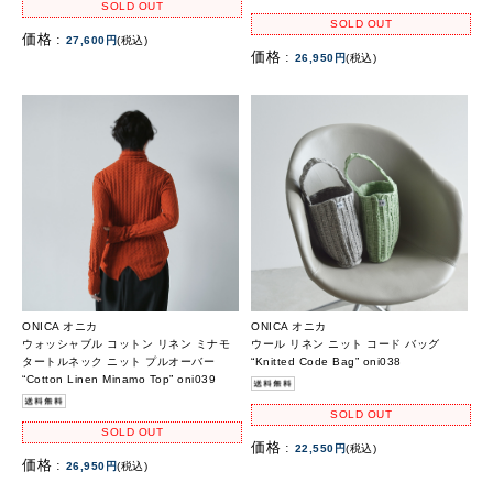
SOLD OUT
SOLD OUT
価格 :
27,600円
(税込)
価格 :
26,950円
(税込)
ONICA オニカ
ONICA オニカ
ウォッシャブル コットン リネン ミナモ
ウール リネン ニット コード バッグ
タートルネック ニット プルオーバー
“Knitted Code Bag” oni038
“Cotton Linen Minamo Top” oni039
SOLD OUT
SOLD OUT
価格 :
22,550円
(税込)
価格 :
26,950円
(税込)