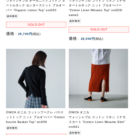
ウォッシャブル オーガニックコットン タ
ウォッシャブル コットン リネン ミナモ
ートルネック センタースリット プルオー
タートルネック ニット プルオーバー
バー “Organic cotton Top” oni030
“Cotton Linen Minamo Top” oni039-
same1
SOLD OUT
SOLD OUT
価格 :
29,700円
(税込)
価格 :
28,000円
(税込)
ONICA オニカ コットンブークレ バスケ
ONICA オニカ
ットトップ ニット プルオーバー “Cotton
ウォッシャブル コットン リネン ミナモ
boucle Basket Top” oni050
スカート “Cotton Linen Minamo Skirt”
oni041