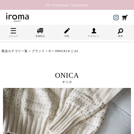
For Overseas Customers
メニュー
新着商品
特集
アカウント
検索
商品カテゴリ一覧
>
ブランド
>
O
> ONICA(オニカ)
ONICA
オニカ