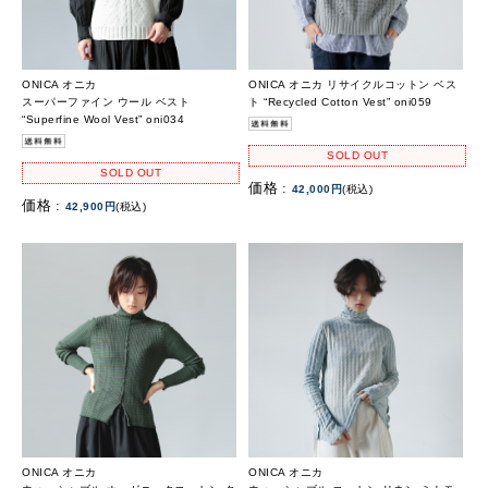
ONICA オニカ
ONICA オニカ リサイクルコットン ベス
スーパーファイン ウール ベスト
ト “Recycled Cotton Vest” oni059
“Superfine Wool Vest” oni034
SOLD OUT
SOLD OUT
価格 :
42,000円
(税込)
価格 :
42,900円
(税込)
ONICA オニカ
ONICA オニカ