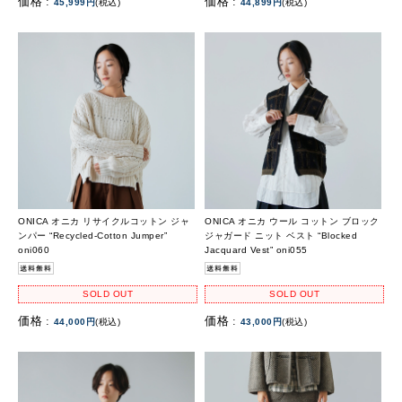
価格 :
価格 :
45,999円
(税込)
44,899円
(税込)
ONICA オニカ リサイクルコットン ジャ
ONICA オニカ ウール コットン ブロック
ンパー “Recycled-Cotton Jumper”
ジャガード ニット ベスト “Blocked
oni060
Jacquard Vest” oni055
SOLD OUT
SOLD OUT
価格 :
価格 :
44,000円
(税込)
43,000円
(税込)