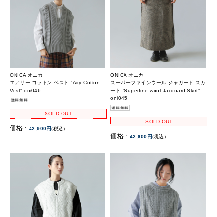
ONICA オニカ
ONICA オニカ
エアリー コットン ベスト “Airy-Cotton
スーパーファインウール ジャガード スカ
Vest” oni046
ート “Superfine wool Jacquard Skirt”
oni045
SOLD OUT
SOLD OUT
価格 :
42,900円
(税込)
価格 :
42,900円
(税込)