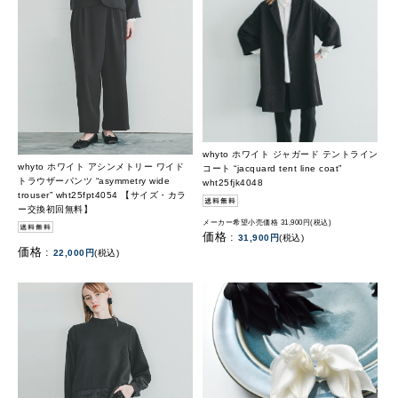
whyto ホワイト ジャガード テントライン
whyto ホワイト アシンメトリー ワイド
コート “jacquard tent line coat”
トラウザーパンツ “asymmetry wide
wht25fjk4048
trouser” wht25fpt4054 【サイズ・カラ
ー交換初回無料】
メーカー希望小売価格 31,900円(税込)
価格 :
31,900円
(税込)
価格 :
22,000円
(税込)