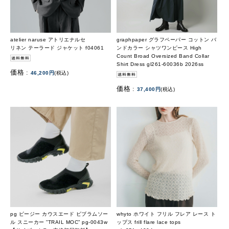
atelier naruse アトリエナルセ
graphpaper グラフペーパー コットン バ
リネン テーラード ジャケット f04061
ンドカラー シャツワンピース High
Count Broad Oversized Band Collar
Shirt Dress gl261-60036b 2026ss
価格 :
46,200円
(税込)
価格 :
37,400円
(税込)
pg ピージー カウスエード ビブラムソー
whyto ホワイト フリル フレア レース ト
ル スニーカー ”TRAIL MOC” pg-0043w
ップス frill flare lace tops