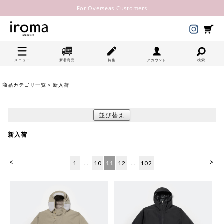
For Overseas Customers
メニュー
新着商品
特集
アカウント
検索
商品カテゴリ一覧
> 新入荷
並び替え
新入荷
<
>
1
…
10
11
12
…
102