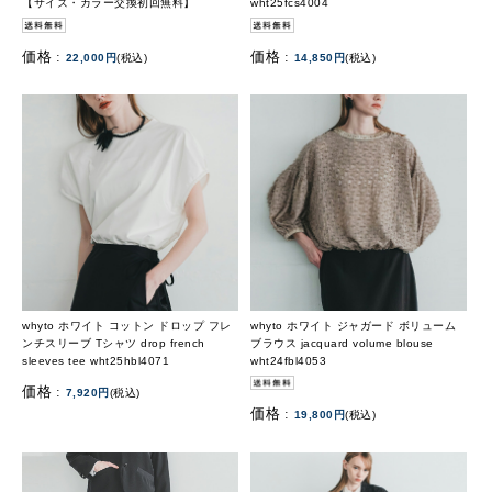
【サイズ・カラー交換初回無料】
wht25fcs4004
価格 :
価格 :
22,000円
(税込)
14,850円
(税込)
whyto ホワイト コットン ドロップ フレ
whyto ホワイト ジャガード ボリューム
ンチスリーブ Tシャツ drop french
ブラウス jacquard volume blouse
sleeves tee wht25hbl4071
wht24fbl4053
価格 :
7,920円
(税込)
価格 :
19,800円
(税込)