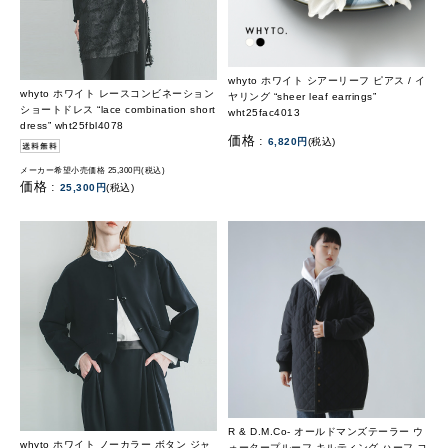
whyto ホワイト シアーリーフ ピアス / イ
whyto ホワイト レースコンビネーション
ヤリング “sheer leaf earrings”
ショートドレス “lace combination short
wht25fac4013
dress” wht25fbl4078
価格 :
6,820円
(税込)
メーカー希望小売価格 25,300円(税込)
価格 :
25,300円
(税込)
R & D.M.Co- オールドマンズテーラー ウ
whyto ホワイト ノーカラー ボタン ジャ
ォータープルーフ キルティング ハーフ コ