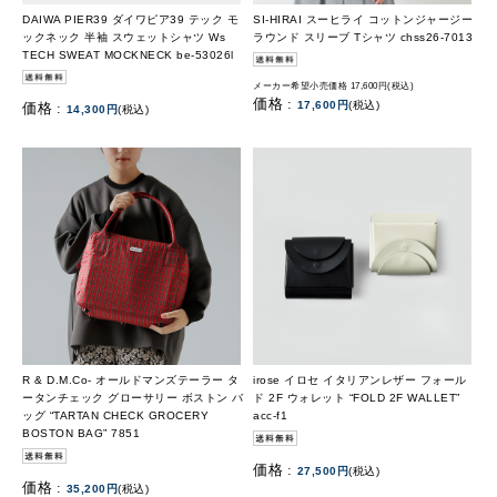
DAIWA PIER39 ダイワピア39 テック モ
SI-HIRAI スーヒライ コットンジャージー
ックネック 半袖 スウェットシャツ Ws
ラウンド スリーブ Tシャツ chss26-7013
TECH SWEAT MOCKNECK be-53026l
メーカー希望小売価格 17,600円(税込)
価格 :
17,600円
(税込)
価格 :
14,300円
(税込)
R & D.M.Co- オールドマンズテーラー タ
irose イロセ イタリアンレザー フォール
ータンチェック グローサリー ボストン バ
ド 2F ウォレット “FOLD 2F WALLET”
ッグ “TARTAN CHECK GROCERY
acc-f1
BOSTON BAG” 7851
価格 :
27,500円
(税込)
価格 :
35,200円
(税込)