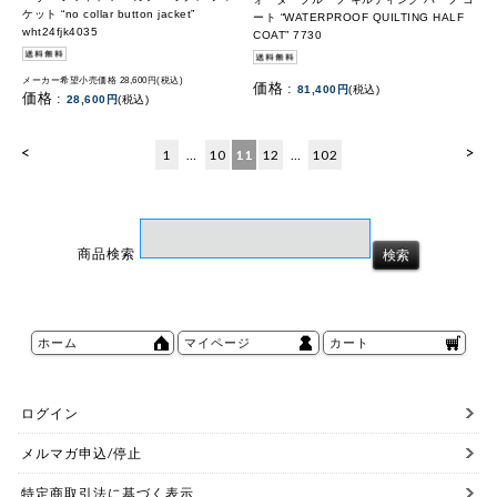
ケット “no collar button jacket”
ート “WATERPROOF QUILTING HALF
wht24fjk4035
COAT” 7730
メーカー希望小売価格 28,600円(税込)
価格 :
81,400円
(税込)
価格 :
28,600円
(税込)
<
>
1
…
10
11
12
…
102
商品検索
ホーム
マイページ
カート
ログイン
メルマガ申込/停止
特定商取引法に基づく表示