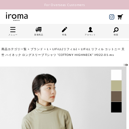
For Overseas Customers
メニュー
新着商品
特集
アカウント
検索
商品カテゴリ一覧
>
ブランド
>
L
>
LIFiLL(リフィル)
> LIFiLL リフィル コットニー 天
竺 ハイネック ロングスリーブ Tシャツ “COTTONY HIGHNECK” lf022-01-ms