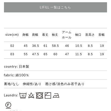
LIFiLL 一覧はこちら
アーム
size(cm)
身幅
肩幅
着丈
袖丈
袖口
首高さ
首幅
ホール
02
45
36.5
61
58.5
46
10.5
8.5
19
03
55
47.5
65
60
47
11.5
8.5
19
country: 日本製
fabric: 綿100％
裏地/なし 伸縮性/あり 透け感/淡色のみ若干あり
Laundry: