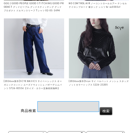
GGG | GOOD PEOPLE GOOD STITCHING GOOD PR
NO CONTROL AIR ノーコントロールエアー テンセル
ODUCT グッドピープル グッドスティッチング グッド
ナイロンブロード 裾タック シャツ hr-nc0303sf
プロダクト ドルマンスリーブ Tシャツ 02-01-1494
[2026aw新作]SCYE BASICS サイベーシックス オー
[2026aw新作]Scye サイ ベルベット メッシュ スタッズ
ガニックコットン ユーズドウォッシュ バギーデニムパ
ノットカラートップス 1226-23205
ンツ 5726-83536 【サイズ・カラー交換初回無料】
商品検索