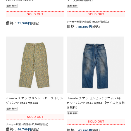
SOLD OUT
SOLD OUT
メーカー希望小売価格 85,800円(税込)
価格 :
31,900円
(税込)
価格 :
85,800円
(税込)
chimala チマラ プリント ドローストリン
chimala チマラ セルビッチデニム バギー
グ パンツ cs41-wp14a
カットパンツ cs41-wp03 【サイズ交換初
回無料】
SOLD OUT
SOLD OUT
メーカー希望小売価格 40,700円(税込)
価格 :
40,700円
(税込)
価格 :
63,800円
(税込)