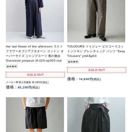
the last flower of the afternoon ラスト
TOUJOURS トゥジュー ビスコースコッ
フラワーオブジアフタヌーン コットン オ
トンリネン グレンチェック パンツ “Easy
ーバーサイズ ジャンプスーツ 夜の散歩
Trousers” ym44jp04
Oversized jumpsuit tlf-226-op005-csd
SOLD OUT
SOLD OUT
価格 :
74,800円
(税込)
メーカー希望小売価格 45,100円(税込)
価格 :
45,100円
(税込)