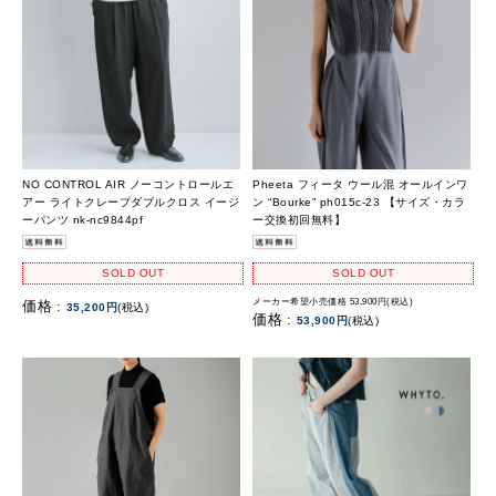
NO CONTROL AIR ノーコントロールエ
Pheeta フィータ ウール混 オールインワ
アー ライトクレープダブルクロス イージ
ン “Bourke” ph015c-23 【サイズ・カラ
ーパンツ nk-nc9844pf
ー交換初回無料】
SOLD OUT
SOLD OUT
メーカー希望小売価格 53,900円(税込)
価格 :
35,200円
(税込)
価格 :
53,900円
(税込)