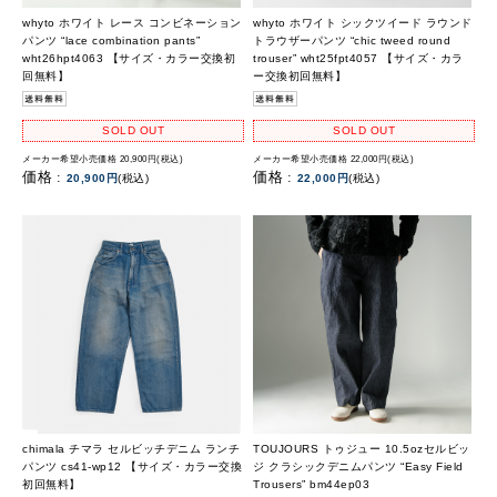
whyto ホワイト レース コンビネーション
whyto ホワイト シックツイード ラウンド
パンツ “lace combination pants”
トラウザーパンツ “chic tweed round
wht26hpt4063 【サイズ・カラー交換初
trouser” wht25fpt4057 【サイズ・カラ
回無料】
ー交換初回無料】
SOLD OUT
SOLD OUT
メーカー希望小売価格 20,900円(税込)
メーカー希望小売価格 22,000円(税込)
価格 :
価格 :
20,900円
(税込)
22,000円
(税込)
chimala チマラ セルビッチデニム ランチ
TOUJOURS トゥジュー 10.5ozセルビッ
パンツ cs41-wp12 【サイズ・カラー交換
ジ クラシックデニムパンツ “Easy Field
初回無料】
Trousers” bm44ep03