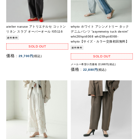
atelier naruse アトリエナルセ コットン
whyto ホワイト アシンメトリー タック
リネン スラブ オーバーオール f05116
デニムパンツ “asymmetry tuck denim”
wht26hpt4068 wht26hpt4068-
whyto【サイズ・カラー交換初回無料】
SOLD OUT
価格 :
29,700円
(税込)
SOLD OUT
メーカー希望小売価格 22,880円(税込)
価格 :
22,880円
(税込)