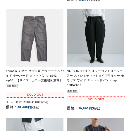
chimala チマラ ダブル幅 カラーデニム ワ
NO CONTROL AIR ノーコントロールエ
イド テーパード カット パンツ cs41-
アー ストレッチマットタイプライター モ
wp01c 【サイズ・カラー交換初回無料】
モヤマ ワイド テーパードパンツ vg-
nc0526pf
SOLD OUT
SOLD OUT
メーカー希望小売価格 48,400円(税込)
価格 :
48,400円
(税込)
価格 :
30,800円
(税込)