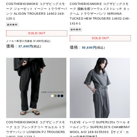
COGTHEBIGSMOKE コグザビッグスモ
COGTHEBIGSMOKE コグザビッグスモ
ーク ジョーゼット イージー トラウザーパ
ーク 接触冷感ツーウェイストレッチ タッ
ンツ ALISON TROUSERS 14602-249-
クヘム トラウザーパンツ NIRVANA
120-1
TUCKED HEM TROUSERS 14602-246-
1414-1
SOLD OUT
SOLD OUT
メーカー希望小売価格 37,400円(税込)
価格 :
37,400円
(税込)
価格 :
50,600円
(税込)
COGTHEBIGSMOKE コグザビッグスモ
YLEVE イレーヴ SUPER120s ウール オ
ーク エコ フレンチテリー サルエル トラ
ールインワン SUPER120’S CHAMBRAY
ウザーパンツ LONDON PJ TROUSERS
WOOL A/O 168-6155033 【サイズ・カ
14601-209-1228-1
ラー交換初回無料】