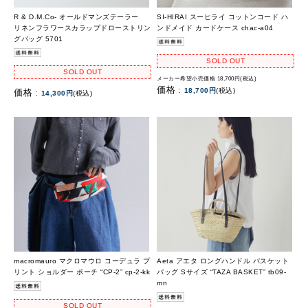
R & D.M.Co- オールドマンズテーラー
SI-HIRAI スーヒライ コットンコード ハ
リネンフラワースカラップドローストリン
ンドメイド カードケース chac-a04
グバッグ 5701
SOLD OUT
SOLD OUT
メーカー希望小売価格 18,700円(税込)
価格 :
18,700円
(税込)
価格 :
14,300円
(税込)
macromauro マクロマウロ コーデュラ プ
Aeta アエタ ロングハンドル バスケット
リント ショルダー ポーチ “CP-2” cp-2-kk
バッグ Sサイズ “TAZA BASKET” tb09-
mn
SOLD OUT