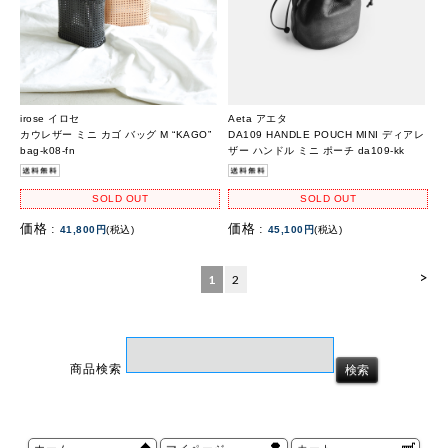
irose イロセ
Aeta アエタ
カウレザー ミニ カゴ バッグ M “KAGO”
DA109 HANDLE POUCH MINI ディアレ
bag-k08-fn
ザー ハンドル ミニ ポーチ da109-kk
SOLD OUT
SOLD OUT
価格 :
価格 :
41,800円
(税込)
45,100円
(税込)
>
1
2
商品検索