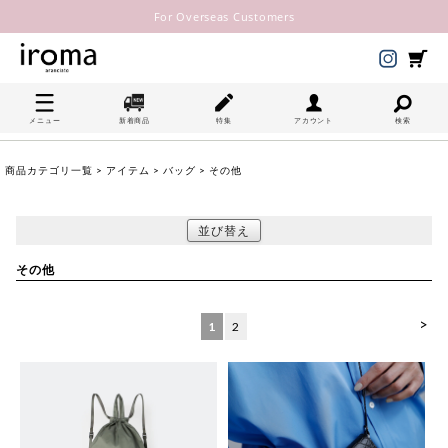
For Overseas Customers
メニュー
新着商品
特集
アカウント
検索
商品カテゴリ一覧
>
アイテム
>
バッグ
> その他
並び替え
その他
>
1
2