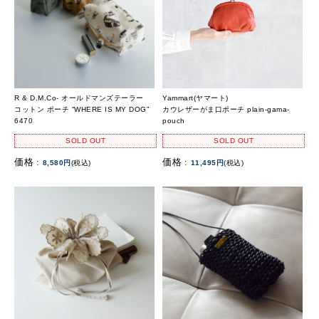
R & D.M.Co- オールドマンズテーラー
Yammart(ヤマート)
コットン ポーチ “WHERE IS MY DOG”
カウレザーがま口ポーチ plain-gama-
6470
pouch
SOLD OUT
SOLD OUT
価格 :
価格 :
8,580円
(税込)
11,495円
(税込)