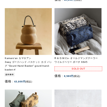
Kamaro'an カマロアン
R & D.M.Co- オールドマンズテーラー
3way ゴードハンド バスケット カゴ バッ
ワイルドベリー ポーチ 6645
グ “Gourd Hand Basket” gourd-hand-
SOLD OUT
basket-rf
価格 :
8,580円
(税込)
価格 :
63,800円
(税込)