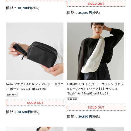
SOLD OUT
価格 :
18,700円
(税込)
価格 :
26,400円
(税込)
Aeta アエタ DA116 ディアレザー スクエ
TOUJOURS トゥジュー コットン クロシ
ア ポーチ “DEER” da116-nk
ェレース/カットワーク刺繍 サッシュ
“Sash” ym44na03-tm44za08
SOLD OUT
SOLD OUT
価格 :
28,600円
(税込)
価格 :
30,800円
(税込)