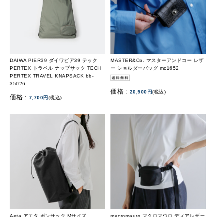
DAIWA PIER39 ダイワピア39 テック
MASTER&Co. マスターアンドコー レザ
PERTEX トラベル ナップサック TECH
ー ショルダーバッグ mc1652
PERTEX TRAVEL KNAPSACK bb-
35026
価格 :
20,900円
(税込)
価格 :
7,700円
(税込)
Aeta アエタ ボンサック Mサイズ
macromauro マクロマウロ ディアレザー