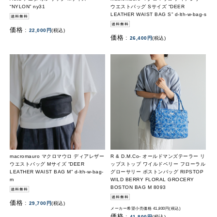
“NYLON” ny31
ウエストバッグ Sサイズ “DEER
LEATHER WAIST BAG S” d-lth-w-bag-s
価格 :
22,000円
(税込)
価格 :
26,400円
(税込)
macromauro マクロマウロ ディアレザー
R & D.M.Co- オールドマンズテーラー リ
ウエストバッグ Mサイズ “DEER
ップストップ ワイルドベリー フローラル
LEATHER WAIST BAG M” d-lth-w-bag-
グローサリー ボストンバッグ RIPSTOP
m
WILD BERRY FLORAL GROCERY
BOSTON BAG M 8093
価格 :
29,700円
(税込)
メーカー希望小売価格 41,800円(税込)
価格 :
41,800円
(税込)