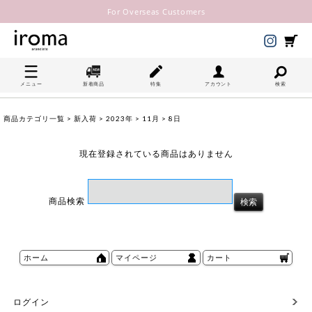
For Overseas Customers
メニュー
新着商品
特集
アカウント
検索
商品カテゴリ一覧
>
新入荷
>
2023年
>
11月
> 8日
現在登録されている商品はありません
商品検索
ホーム
マイページ
カート
ログイン