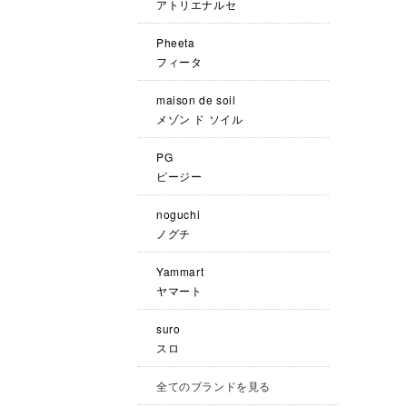
アトリエナルセ
Pheeta
フィータ
maison de soil
メゾン ド ソイル
PG
ピージー
noguchi
ノグチ
Yammart
ヤマート
suro
スロ
全てのブランドを見る