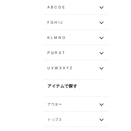
A B C D E
F G H I J
K L M N O
P Q R S T
U V W X X Y Z
アイテムで探す
アウター
トップス