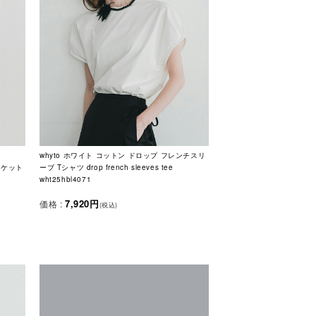
whyto ホワイト コットン ドロップ フレンチスリ
ャケット
ーブ Tシャツ drop french sleeves tee
wht25hbl4071
7,920円
価格 :
(税込)