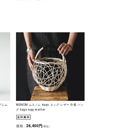
 デニム
MSNOM ムスノム kago エッグ レザー 巾着 バッ
グ kago-egg-leather
26,400円
価格 :
(税込)