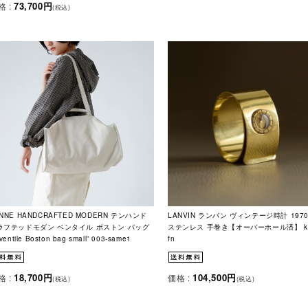
73,700円
格 :
(税込)
NNE HANDCRAFTED MODERN テンハンド
LANVIN ランバン ヴィンテージ時計 197
ラフテッドモダン ベンタイル ボストン バッグ
ステンレス 手巻き【オーバーホール済】 ks-
“ventile Boston bag small” 003-same1
fn
18,700円
104,500円
格 :
価格 :
(税込)
(税込)