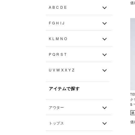
価
A B C D E
F G H I J
K L M N O
P Q R S T
U V W X X Y Z
アイテムで探す
TE
ク
S 
アウター
価
トップス