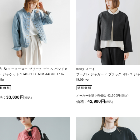
i-Si-Si スースースー ブリーチ デニム バンドカ
nooy ヌーイ
 ジャケット “BASIC DENIM JACKET” n-
ブークレ ジャガード ブラック ボレロ ジ
3br
fjk09-yo
メーカー希望小売価格 42,900円(税込)
33,000円
格 :
(税込)
42,900円
価格 :
(税込)