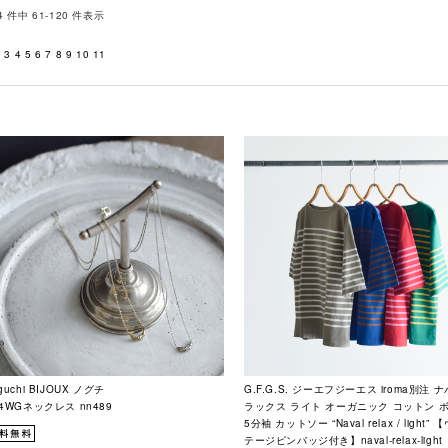
4 件中 61-120 件表示
2
3
4
5
6
7
8
9
10
11
guchi BIJOUX ノグチ
G.F.G.S. ジーエフジーエス iroma別注 
14WGネックレス nn489
ラックス ライト オーガニック コットン 
5分袖 カットソー “Naval relax / light”
テージピンバッジ付き】naval-relax-light