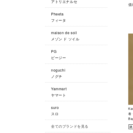
アトリエナルセ
価
Pheeta
フィータ
maison de soil
メゾン ド ソイル
PG
ピージー
noguchi
ノグチ
Yammart
ヤマート
suro
Ka
スロ
着 
Ba
全てのブランドを見る