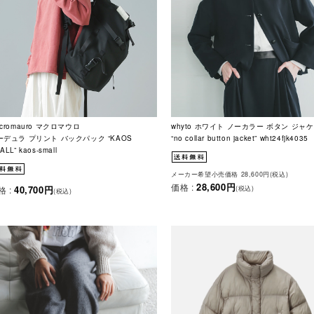
cromauro マクロマウロ
whyto ホワイト ノーカラー ボタン ジャ
ーデュラ プリント バックパック “KAOS
“no collar button jacket” wht24fjk4035
ALL” kaos-small
メーカー希望小売価格 28,600円(税込)
28,600円
価格 :
40,700円
格 :
(税込)
(税込)