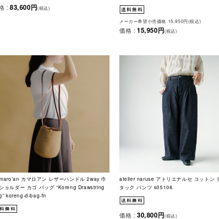
83,600円
格 :
(税込)
メーカー希望小売価格 15,950円(税込)
15,950円
価格 :
(税込)
maro’an カマロアン レザーハンドル 2way 巾
atelier naruse アトリエナルセ コットン
ショルダー カゴ バッグ “Koreng Drawstring
タック パンツ s05106
g” koreng-d-bag-fn
30,800円
価格 :
(税込)