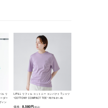
ナバル リ
LIFiLL リフィル コットニー コンパクト Tシャツ
ボーダー
“COTTONY COMPACT TEE” lf079-01-nk
 【ヴィン
8,580円
価格 :
(税込)