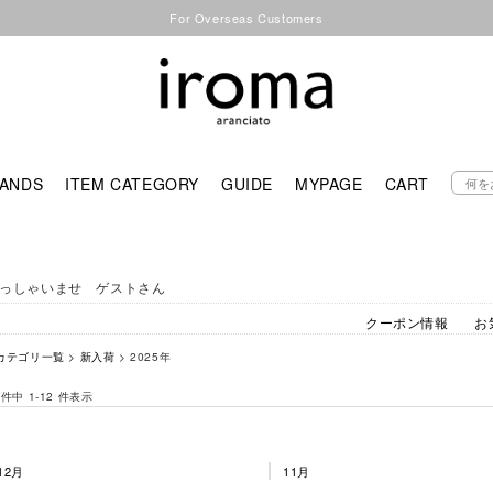
For Overseas Customers
ANDS
ITEM CATEGORY
GUIDE
MYPAGE
CART
っしゃいませ ゲストさん
クーポン情報
お
カテゴリ一覧
>
新入荷
> 2025年
 件中 1-12 件表示
12月
11月