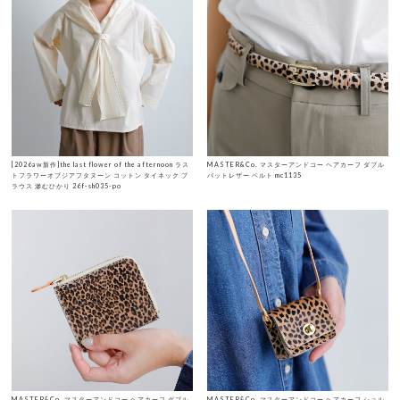
[2026aw新作]the last flower of the afternoon ラス
MASTER&Co. マスターアンドコー ヘアカーフ ダブル
トフラワーオブジアフタヌーン コットン タイネック ブ
バットレザー ベルト mc1135
ラウス 滲むひかり 26f-sh035-po
MASTER&Co. マスターアンドコー ヘアカーフ ダブル
MASTER&Co. マスターアンドコー ヘアカーフ ショル