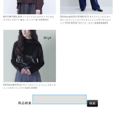
NO CONTROL AIR ノーコントロールエアー テンセル
[2026aw新作]SCYE BASICS サイベーシックス オー
ナイロンブロード 裾タック シャツ hr-nc0303sf
ガニックコットン ユーズドウォッシュ バギーデニムパ
ンツ 5726-83536 【サイズ・カラー交換初回無料】
[2026aw新作]Scye サイ ベルベット メッシュ スタッズ
ノットカラートップス 1226-23205
商品検索