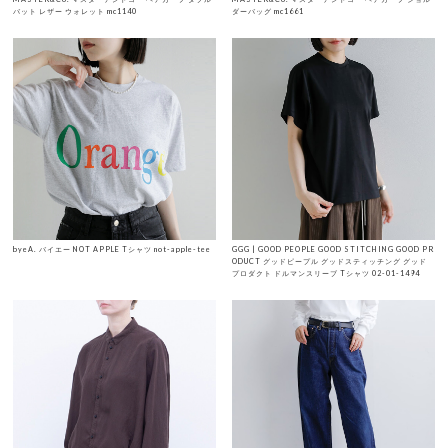
バット レザー ウォレット mc1140
ダーバッグ mc1661
byeA. バイエー NOT APPLE Tシャツ not-apple-tee
GGG | GOOD PEOPLE GOOD STITCHING GOOD PR
ODUCT グッドピープル グッドスティッチング グッド
プロダクト ドルマンスリーブ Tシャツ 02-01-1494