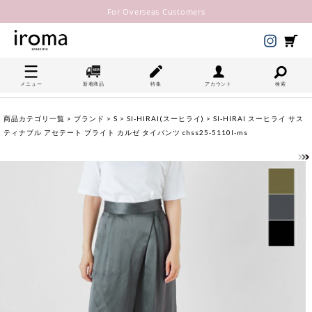
For Overseas Customers
メニュー
新着商品
特集
アカウント
検索
商品カテゴリ一覧
>
ブランド
>
S
>
SI-HIRAI(スーヒライ)
> SI-HIRAI スーヒライ サス
ティナブル アセテート ブライト カルゼ タイパンツ chss25-5110l-ms