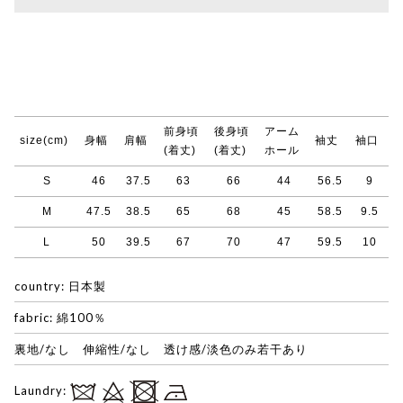
前身頃
後身頃
アーム
size(cm)
身幅
肩幅
袖丈
袖口
(着丈)
(着丈)
ホール
S
46
37.5
63
66
44
56.5
9
M
47.5
38.5
65
68
45
58.5
9.5
L
50
39.5
67
70
47
59.5
10
country: 日本製
fabric: 綿100％
裏地/なし 伸縮性/なし 透け感/淡色のみ若干あり
Laundry: