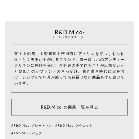
R&D.M,co-
オールドマンズテーラー
富士山の麓、山梨県富士吉田市にアトリエを持つしむら祐
次・とく夫妻が手がけるブランド。ヨーロッパのアンティー
クリネンに感銘を受け、自分達の手で作ることが出来ないか
と始めたのがブランドのきっかけ。古き良き時代に目を向
け、シンプルで年月が経っても色褪せない商品を作り続けて
います。
R&D.M.co-の商品一覧を見る
#R&D.M.co- グレートマン
#R&D.M.co- スウェット
#R&D.M.co- バッグ