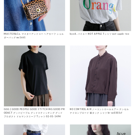
MASTER&Co. マスターアンドコー ヘアカーフ ショル
byeA. バイエー NOT APPLE Tシャツ not-apple-tee
ダーバッグ mc1661
GGG | GOOD PEOPLE GOOD STITCHING GOOD PR
NO CONTROL AIR ノーコントロールエアー テンセル
ODUCT グッドピープル グッドスティッチング グッド
ナイロンブロード 裾タック シャツ hr-nc0303sf
プロダクト ドルマンスリーブ Tシャツ 02-01-1494