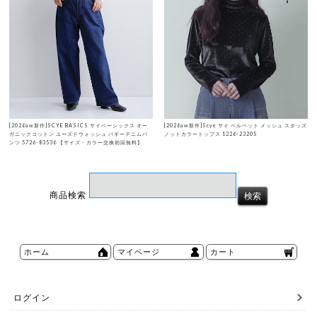
[2026aw新作]SCYE BASICS サイベーシックス オー
[2026aw新作]Scye サイ ベルベット メッシュ スタッズ
ガニックコットン ユーズドウォッシュ バギーデニムパ
ノットカラートップス 1226-23205
ンツ 5726-83536 【サイズ・カラー交換初回無料】
商品検索
ホーム
マイページ
カート
ログイン