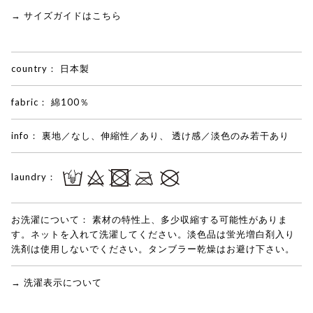
→ サイズガイドはこちら
country：
日本製
fabric：
綿100％
info：
裏地／なし、伸縮性／あり、 透け感／淡色のみ若干あり
laundry：
お洗濯について：
素材の特性上、多少収縮する可能性がありま
す。ネットを入れて洗濯してください。淡色品は蛍光増白剤入り
洗剤は使用しないでください。タンブラー乾燥はお避け下さい。
→ 洗濯表示について