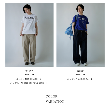
WHITE
BLUE
SIZE : M
SIZE : M
ボトム：THE HINOKI
バッグ：R & D.M.Co-
バングル：WONDER FULL LIFE
COLOR
VARIATION