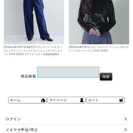
[2026aw新作]SCYE BASICS サイベーシックス オー
[2026aw新作]Scye サイ ベルベット メッシュ スタッズ
ガニックコットン ユーズドウォッシュ バギーデニムパ
ノットカラートップス 1226-23205
ンツ 5726-83536 【サイズ・カラー交換初回無料】
商品検索
ホーム
マイページ
カート
ログイン
メルマガ申込/停止