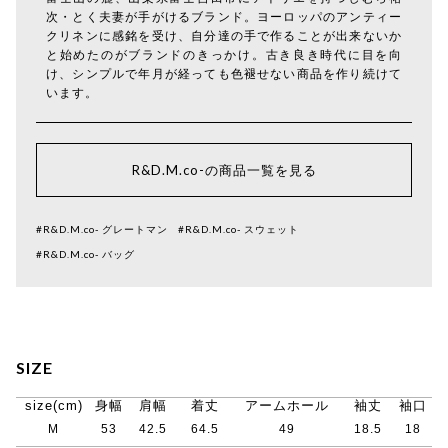
次・とく夫妻が手がけるブランド。ヨーロッパのアンティー
クリネンに感銘を受け、自分達の手で作ることが出来ないか
と始めたのがブランドのきっかけ。古き良き時代に目を向
け、シンプルで年月が経っても色褪せない商品を作り続けて
います。
R&D.M.co-の商品一覧を見る
#R&D.M.co- グレートマン
#R&D.M.co- スウェット
#R&D.M.co- バッグ
SIZE
size(cm)
身幅
肩幅
着丈
アームホール
袖丈
袖口
M
53
42.5
64.5
49
18.5
18