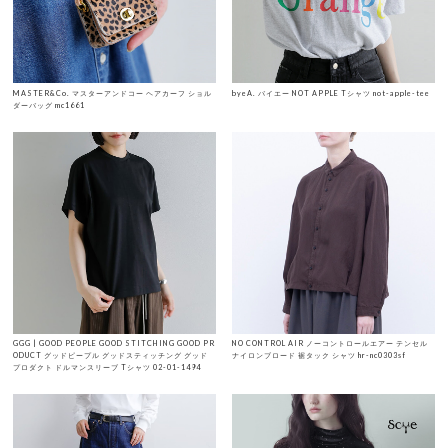
MASTER&Co. マスターアンドコー ヘアカーフ ショル
byeA. バイエー NOT APPLE Tシャツ not-apple-tee
ダーバッグ mc1661
GGG | GOOD PEOPLE GOOD STITCHING GOOD PR
NO CONTROL AIR ノーコントロールエアー テンセル
ODUCT グッドピープル グッドスティッチング グッド
ナイロンブロード 裾タック シャツ hr-nc0303sf
プロダクト ドルマンスリーブ Tシャツ 02-01-1494