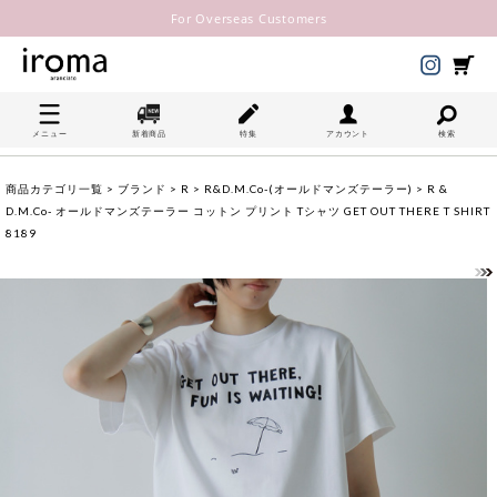
For Overseas Customers
メニュー
新着商品
特集
アカウント
検索
商品カテゴリ一覧
>
ブランド
>
R
>
R&D.M.Co-(オールドマンズテーラー)
> R &
D.M.Co- オールドマンズテーラー コットン プリント Tシャツ GET OUT THERE T SHIRT
8189