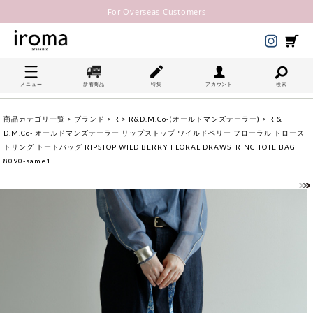
For Overseas Customers
メニュー
新着商品
特集
アカウント
検索
商品カテゴリ一覧
>
ブランド
>
R
>
R&D.M.Co-(オールドマンズテーラー)
> R &
D.M.Co- オールドマンズテーラー リップストップ ワイルドベリー フローラル ドロース
トリング トートバッグ RIPSTOP WILD BERRY FLORAL DRAWSTRING TOTE BAG
8090-same1