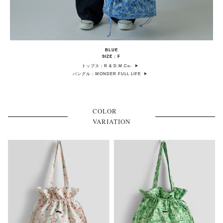
BLUE
SIZE : F
トップス：R & D.M.Co-
バングル：WONDER FULL LIFE
COLOR
VARIATION