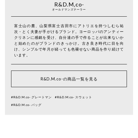
R&D.M,co-
オールドマンズテーラー
富士山の麓、山梨県富士吉田市にアトリエを持つしむら祐
次・とく夫妻が手がけるブランド。ヨーロッパのアンティー
クリネンに感銘を受け、自分達の手で作ることが出来ないか
と始めたのがブランドのきっかけ。古き良き時代に目を向
け、シンプルで年月が経っても色褪せない商品を作り続けて
います。
R&D.M.co-の商品一覧を見る
#R&D.M.co- グレートマン
#R&D.M.co- スウェット
#R&D.M.co- バッグ