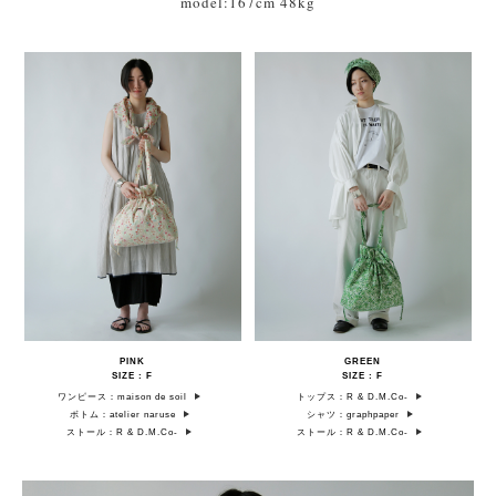
model:167cm 48kg
PINK
GREEN
SIZE : F
SIZE : F
ワンピース：maison de soil
トップス：R & D.M.Co-
ボトム：atelier naruse
シャツ：graphpaper
ストール：R & D.M.Co-
ストール：R & D.M.Co-