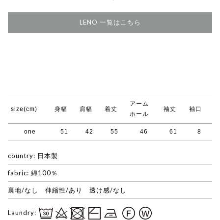
LENO 一覧はこちら
アーム
size(cm)
身幅
肩幅
着丈
袖丈
袖口
ホール
one
51
42
55
46
61
8
country: 日本製
fabric: 綿100％
裏地/なし 伸縮性/あり 透け感/なし
Laundry: