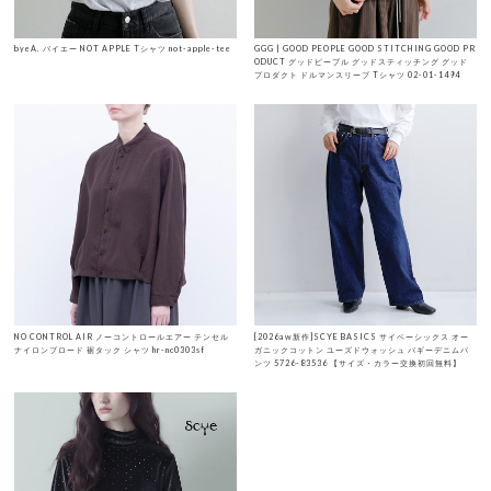
byeA. バイエー NOT APPLE Tシャツ not-apple-tee
GGG | GOOD PEOPLE GOOD STITCHING GOOD PR
ODUCT グッドピープル グッドスティッチング グッド
プロダクト ドルマンスリーブ Tシャツ 02-01-1494
NO CONTROL AIR ノーコントロールエアー テンセル
[2026aw新作]SCYE BASICS サイベーシックス オー
ナイロンブロード 裾タック シャツ hr-nc0303sf
ガニックコットン ユーズドウォッシュ バギーデニムパ
ンツ 5726-83536 【サイズ・カラー交換初回無料】