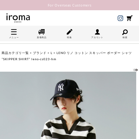
For Overseas Customers
メニュー
新着商品
特集
アカウント
検索
商品カテゴリ一覧
>
ブランド
>
L
> LENO リノ コットン スキッパー ボーダー シャツ
“SKIPPER SHIRT” leno-cs023-hm