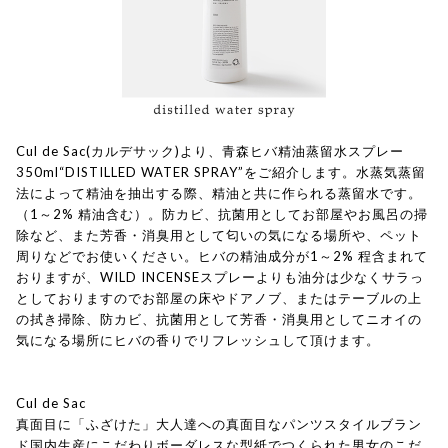
Cul de Sac(カルデサック)より、青森ヒバ精油蒸留水スプレー
350ml“DISTILLED WATER SPRAY”をご紹介します。水蒸気蒸留
法によって精油を抽出する際、精油と共に作られる蒸留水です。
（1～2% 精油含む）。防カビ、抗菌用としてお部屋やお風呂の掃
除など、また芳香・消臭用として匂いの気になる場所や、ペット
周りなどでお使いください。ヒバの精油成分が1～2% 程含まれて
おりますが、WILD INCENSEスプレーよりも油分は少なくサラっ
としておりますのでお部屋の床やドアノブ、またはテーブルの上
の拭き掃除、防カビ、抗菌用として芳香・消臭用としてニオイの
気になる場所にヒバの香りでリフレッシュして頂けます。
Cul de Sac
真面目に「ふざけた」大人達への真面目なパンツスタイルブラン
ド国内生産にこだわりボーダレスな型紙でつくられた男女のこだ