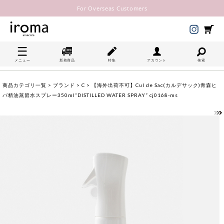
For Overseas Customers
メニュー
新着商品
特集
アカウント
検索
商品カテゴリ一覧
>
ブランド
>
C
> 【海外出荷不可】Cul de Sac(カルデサック)青森ヒ
バ精油蒸留水スプレー350ml“DISTILLED WATER SPRAY” cj0168-ms