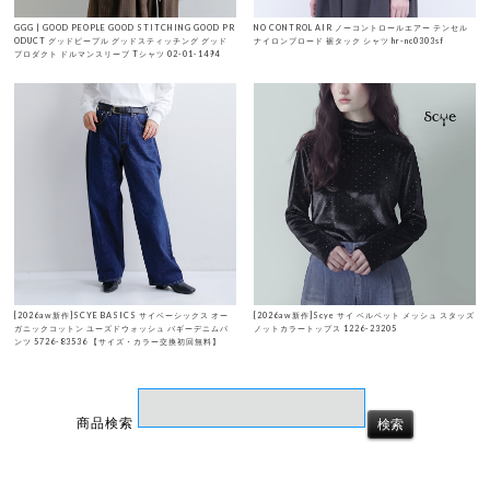
GGG | GOOD PEOPLE GOOD STITCHING GOOD PR
NO CONTROL AIR ノーコントロールエアー テンセル
ODUCT グッドピープル グッドスティッチング グッド
ナイロンブロード 裾タック シャツ hr-nc0303sf
プロダクト ドルマンスリーブ Tシャツ 02-01-1494
[2026aw新作]SCYE BASICS サイベーシックス オー
[2026aw新作]Scye サイ ベルベット メッシュ スタッズ
ガニックコットン ユーズドウォッシュ バギーデニムパ
ノットカラートップス 1226-23205
ンツ 5726-83536 【サイズ・カラー交換初回無料】
商品検索