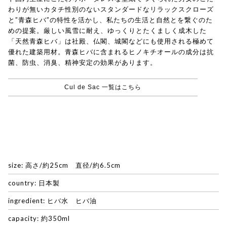
わりが無いカタチ性別のないスタンダードなリラックスクローズ
と”青森ヒバ”の特性を活かし、私たちの生活と自然とを繋ぐのた
めの提案。厳しい風雪に耐え、ゆっくりとたくましく成木した
「天然青森ヒバ」は社殿、仏閣、城閣などにも使用される極めて
優れた建築用材。青森ヒバに含まれるヒノキチオールの成分は抗
菌、防虫、消臭、精神安定の効果があります。
Cul de Sac 一覧はこちら
size: 高さ/約25cm 直径/約6.5cm
country: 日本製
ingredient: ヒバ水 ヒバ油
capacity: 約350ml