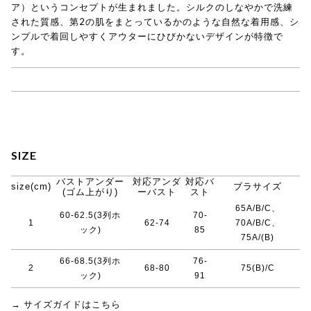
ア）というコンセプトが生まれました。シルクのしなやかで洗練
された質感、第2の肌をまとっているかのような自然な着用感、シ
ンプルで着回しやすくアウターにひびかないデザインが特徴で
す。
→ COCOONA SKINWEAR商品一覧
SIZE
バストアンダー
対応アンダ
対応バ
size(cm)
ブラサイズ
(ゴム上がり)
ーバスト
スト
65A/B/C、
60-62.5(3列ホ
70-
1
62-74
70A/B/C、
ック)
85
75A/(B)
66-68.5(3列ホ
76-
2
68-80
75(B)/C
ック)
91
→ サイズガイドはこちら