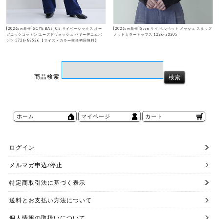
[2026aw新作]SCYE BASICS サイベーシックス オー
[2026aw新作]Scye サイ ベルベット メッシュ スタッズ
ガニックコットン ユーズドウォッシュ バギーデニムパ
ノットカラートップス 1226-23205
ンツ 5726-83536 【サイズ・カラー交換初回無料】
商品検索
ホーム
マイページ
カート
ログイン
メルマガ申込/停止
特定商取引法に基づく表示
送料とお支払い方法について
個人情報の取扱いについて