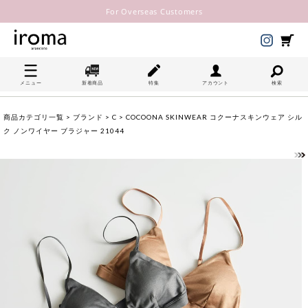
For Overseas Customers
メニュー
新着商品
特集
アカウント
検索
商品カテゴリ一覧
>
ブランド
>
C
> COCOONA SKINWEAR コクーナスキンウェア シル
ク ノンワイヤー ブラジャー 21044