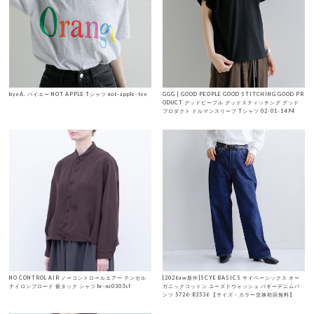
byeA. バイエー NOT APPLE Tシャツ not-apple-tee
GGG | GOOD PEOPLE GOOD STITCHING GOOD PR
ODUCT グッドピープル グッドスティッチング グッド
プロダクト ドルマンスリーブ Tシャツ 02-01-1494
NO CONTROL AIR ノーコントロールエアー テンセル
[2026aw新作]SCYE BASICS サイベーシックス オー
ナイロンブロード 裾タック シャツ hr-nc0303sf
ガニックコットン ユーズドウォッシュ バギーデニムパ
ンツ 5726-83536 【サイズ・カラー交換初回無料】