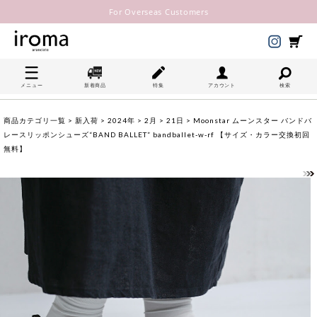
For Overseas Customers
メニュー
新着商品
特集
アカウント
検索
商品カテゴリ一覧
>
新入荷
>
2024年
>
2月
>
21日
> Moonstar ムーンスター バンドバ
レースリッポンシューズ“BAND BALLET” bandballet-w-rf 【サイズ・カラー交換初回
無料】