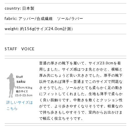
country: 日本製
fabric: アッパー/合成繊維 ソール/ラバー
weight: 約156g(サイズ24.0cm計測）
STAFF VOICE
普通の厚さの靴下を履いて、サイズ23.0cmを着
用しました。サイズ感はつま先とかかと、横幅と
厚み共にちょうど良い大きさでした。厚手の靴下
以外であれば薄手～普通までこのサイズで問題な
さそうでした。ソールがとても柔らかく足の動き
にフィットしてくれました。生地も薄手で柔らか
く良い肌触りです。中敷きを敷くとクッション性
詳しいサイズは
がでて、より歩きやすくなりそうです。軽量なの
こちら
で持ち歩きもしやすそうで、室内からお出かけま
で幅広く役立ちそうです。