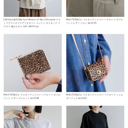
[2026aw新作]the last flower of the afternoon ラス
MASTER&Co. マスターアンドコー ヘアカーフ ダブル
トフラワーオブジアフタヌーン コットン タイネック ブ
バットレザー ベルト mc1135
ラウス 滲むひかり 26f-sh035-po
MASTER&Co. マスターアンドコー ヘアカーフ ダブル
MASTER&Co. マスターアンドコー ヘアカーフ ショル
バット レザー ウォレット mc1140
ダーバッグ mc1661