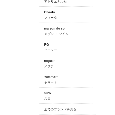
アトリエナルセ
Pheeta
フィータ
maison de soil
メゾン ド ソイル
PG
ピージー
noguchi
ノグチ
Yammart
ヤマート
suro
スロ
全てのブランドを見る