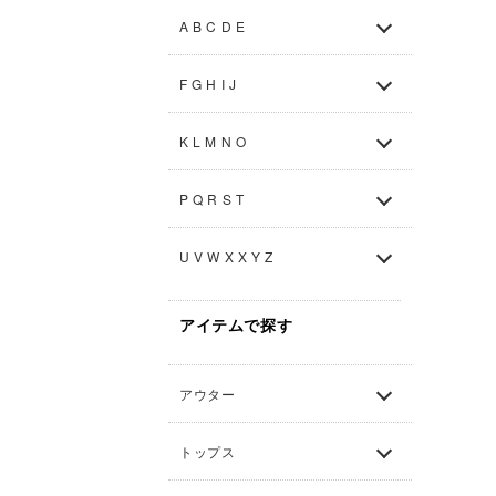
A B C D E
F G H I J
K L M N O
P Q R S T
U V W X X Y Z
アイテムで探す
アウター
トップス