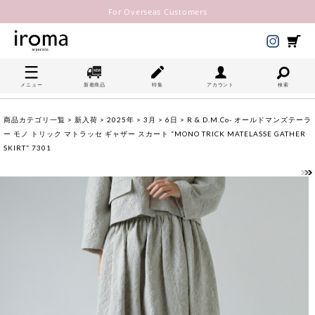
For Overseas Customers
メニュー
新着商品
特集
アカウント
検索
商品カテゴリ一覧
>
新入荷
>
2025年
>
3月
>
6日
> R & D.M.Co- オールドマンズテーラ
ー モノ トリック マトラッセ ギャザー スカート “MONO TRICK MATELASSE GATHER
SKIRT” 7301