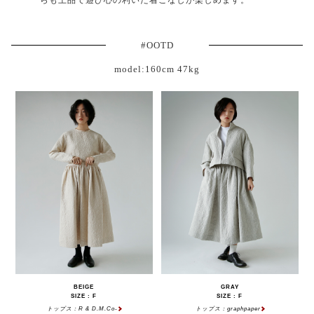
#OOTD
model:160cm 47kg
BEIGE
GRAY
SIZE : F
SIZE : F
トップス：R & D.M.Co-
トップス：graphpaper