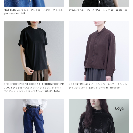
MASTER&Co. マスターアンドコー ヘアカーフ ショル
byeA. バイエー NOT APPLE Tシャツ not-apple-tee
ダーバッグ mc1661
GGG | GOOD PEOPLE GOOD STITCHING GOOD PR
NO CONTROL AIR ノーコントロールエアー テンセル
ODUCT グッドピープル グッドスティッチング グッド
ナイロンブロード 裾タック シャツ hr-nc0303sf
プロダクト ドルマンスリーブ Tシャツ 02-01-1494