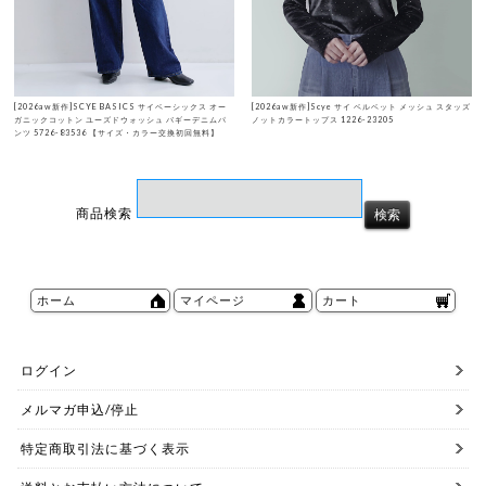
[2026aw新作]SCYE BASICS サイベーシックス オー
[2026aw新作]Scye サイ ベルベット メッシュ スタッズ
ガニックコットン ユーズドウォッシュ バギーデニムパ
ノットカラートップス 1226-23205
ンツ 5726-83536 【サイズ・カラー交換初回無料】
商品検索
ホーム
マイページ
カート
ログイン
メルマガ申込/停止
特定商取引法に基づく表示