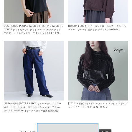
GGG | GOOD PEOPLE GOOD STITCHING GOOD PR
NO CONTROL AIR ノーコントロールエアー テンセル
ODUCT グッドピープル グッドスティッチング グッド
ナイロンブロード 裾タック シャツ hr-nc0303sf
プロダクト ドルマンスリーブ Tシャツ 02-01-1494
[2026aw新作]SCYE BASICS サイベーシックス オー
[2026aw新作]Scye サイ ベルベット メッシュ スタッズ
ガニックコットン ユーズドウォッシュ バギーデニムパ
ノットカラートップス 1226-23205
ンツ 5726-83536 【サイズ・カラー交換初回無料】