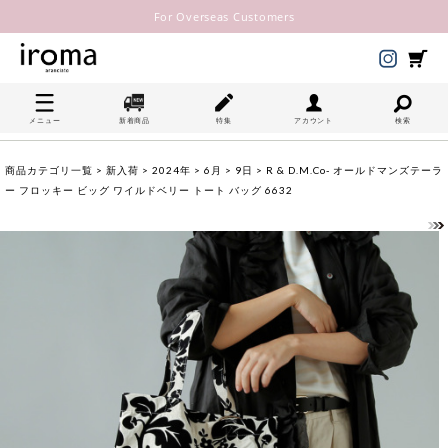
For Overseas Customers
メニュー
新着商品
特集
アカウント
検索
商品カテゴリ一覧
>
新入荷
>
2024年
>
6月
>
9日
> R & D.M.Co- オールドマンズテーラ
ー フロッキー ビッグ ワイルドベリー トート バッグ 6632