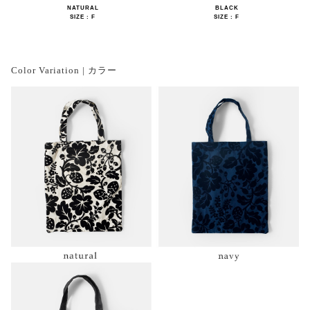
NATURAL
BLACK
SIZE : F
SIZE : F
Color Variation | カラー