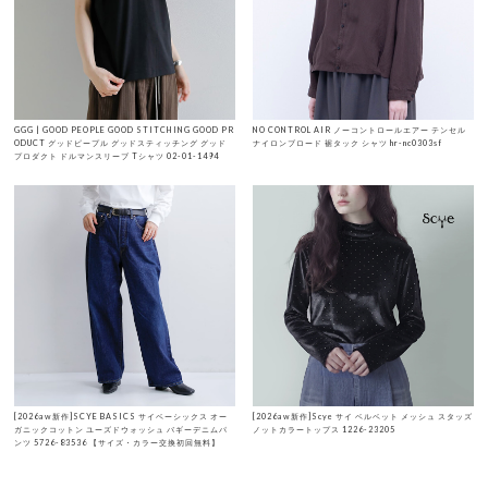
GGG | GOOD PEOPLE GOOD STITCHING GOOD PR
NO CONTROL AIR ノーコントロールエアー テンセル
ODUCT グッドピープル グッドスティッチング グッド
ナイロンブロード 裾タック シャツ hr-nc0303sf
プロダクト ドルマンスリーブ Tシャツ 02-01-1494
[2026aw新作]SCYE BASICS サイベーシックス オー
[2026aw新作]Scye サイ ベルベット メッシュ スタッズ
ガニックコットン ユーズドウォッシュ バギーデニムパ
ノットカラートップス 1226-23205
ンツ 5726-83536 【サイズ・カラー交換初回無料】