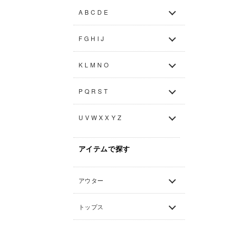
A B C D E
F G H I J
K L M N O
P Q R S T
U V W X X Y Z
アイテムで探す
アウター
トップス