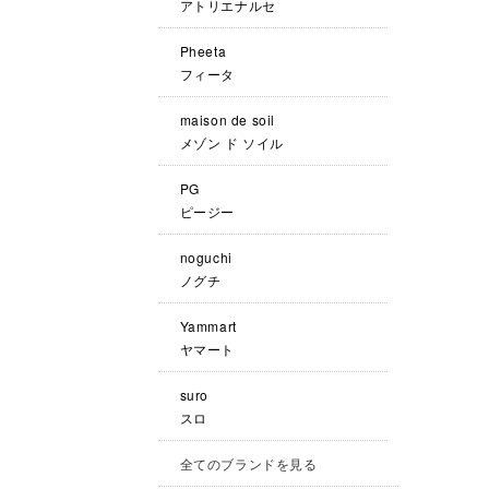
アトリエナルセ
Pheeta
フィータ
maison de soil
メゾン ド ソイル
PG
ピージー
noguchi
ノグチ
Yammart
ヤマート
suro
スロ
全てのブランドを見る