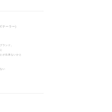
ンズテーラー)
ブランド。
に
とが出来ないかと
ない