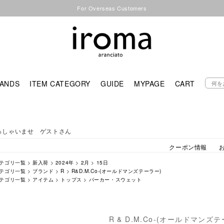
For Overseas Customers
ANDS
ITEM CATEGORY
GUIDE
MYPAGE
CART
っしゃいませ ゲストさん
クーポン情報
テゴリ一覧
>
新入荷
>
2024年
>
2月
>
15日
テゴリ一覧
>
ブランド
>
R
>
R&D.M.Co-(オールドマンズテーラー)
テゴリ一覧
>
アイテム
>
トップス
>
パーカー・スウェット
R & D.M.Co-(オールドマンズ