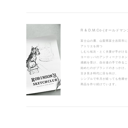
R & D.M.Co-(オールドマ
富士山の麓、山梨県富士吉田市に
アトリエを持つ
しむら祐次・とく夫妻が手がける
ヨーロッパのアンティークリネン
感銘を受け、自分達の手で作るこ
始めたのがブランドのきっかけ。
古き良き時代に目を向け、
シンプルで年月が経っても色褪せ
商品を作り続けています。