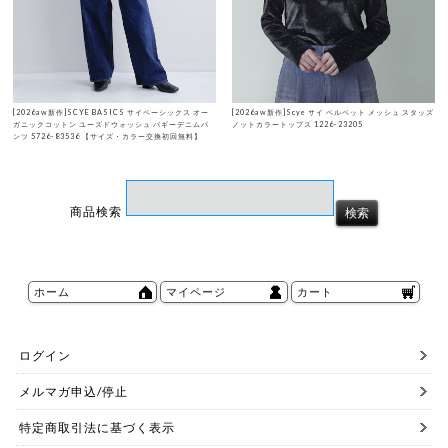
[2026aw新作]SCYE BASICS サイベーシックス オー
[2026aw新作]Scye サイ ベルベット メッシュ スタッズ
ガニックコットン ユーズドウォッシュ バギーデニムパ
ノットカラートップス 1226-23205
ンツ 5726-83536 【サイズ・カラー交換初回無料】
商品検索
ホーム
マイページ
カート
ログイン
メルマガ申込/停止
特定商取引法に基づく表示