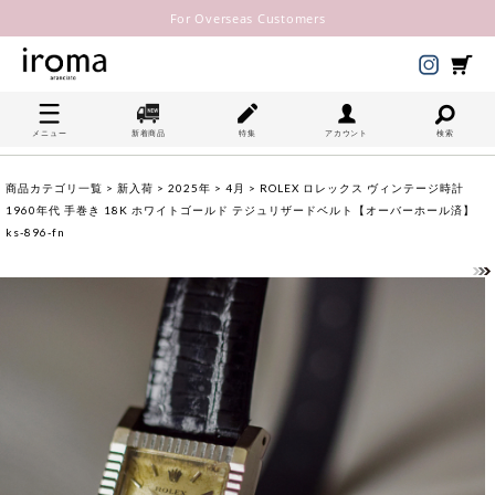
For Overseas Customers
メニュー
新着商品
特集
アカウント
検索
商品カテゴリ一覧
>
新入荷
>
2025年
>
4月
> ROLEX ロレックス ヴィンテージ時計
1960年代 手巻き 18K ホワイトゴールド テジュリザードベルト【オーバーホール済】
ks-896-fn