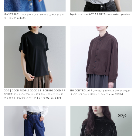
MASTER&Co. マスターアンドコー ヘアカーフ ショル
byeA. バイエー NOT APPLE Tシャツ not-apple-tee
ダーバッグ mc1661
GGG | GOOD PEOPLE GOOD STITCHING GOOD PR
NO CONTROL AIR ノーコントロールエアー テンセル
ODUCT グッドピープル グッドスティッチング グッド
ナイロンブロード 裾タック シャツ hr-nc0303sf
プロダクト ドルマンスリーブ Tシャツ 02-01-1494