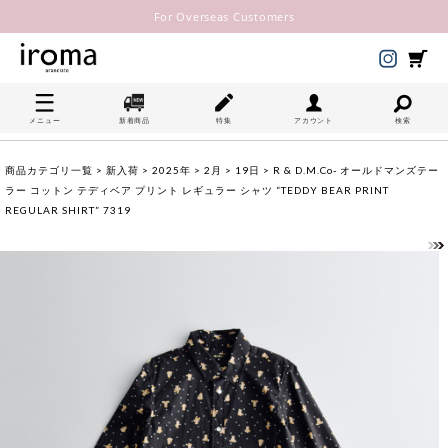
For Overseas Customers
メニュー
新着商品
特集
アカウント
検索
商品カテゴリ一覧
>
新入荷
>
2025年
>
2月
>
19日
> R & D.M.Co- オールドマンズテー
ラー コットン テディベア プリント レギュラー シャツ “TEDDY BEAR PRINT
REGULAR SHIRT” 7319