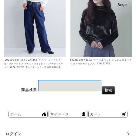
[2026aw新作]SCYE BASICS サイベーシックス オー
[2026aw新作]Scye サイ ベルベット メッシュ スタッズ
ガニックコットン ユーズドウォッシュ バギーデニムパ
ノットカラートップス 1226-23205
ンツ 5726-83536 【サイズ・カラー交換初回無料】
商品検索
ホーム
マイページ
カート
ログイン