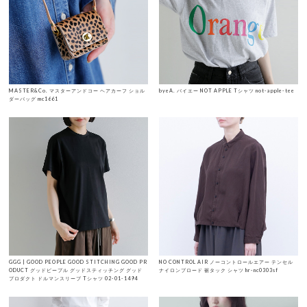
MASTER&Co. マスターアンドコー ヘアカーフ ショル
byeA. バイエー NOT APPLE Tシャツ not-apple-tee
ダーバッグ mc1661
GGG | GOOD PEOPLE GOOD STITCHING GOOD PR
NO CONTROL AIR ノーコントロールエアー テンセル
ODUCT グッドピープル グッドスティッチング グッド
ナイロンブロード 裾タック シャツ hr-nc0303sf
プロダクト ドルマンスリーブ Tシャツ 02-01-1494