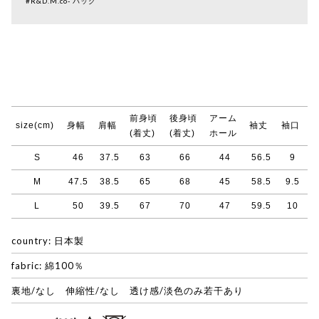
#R&D.M.co- バッグ
前身頃
後身頃
アーム
size(cm)
身幅
肩幅
袖丈
袖口
(着丈)
(着丈)
ホール
S
46
37.5
63
66
44
56.5
9
M
47.5
38.5
65
68
45
58.5
9.5
L
50
39.5
67
70
47
59.5
10
country: 日本製
fabric: 綿100％
裏地/なし 伸縮性/なし 透け感/淡色のみ若干あり