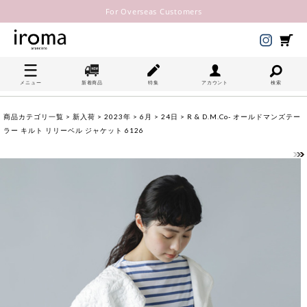
For Overseas Customers
メニュー
新着商品
特集
アカウント
検索
商品カテゴリ一覧
>
新入荷
>
2023年
>
6月
>
24日
> R & D.M.Co- オールドマンズテー
ラー キルト リリーベル ジャケット 6126