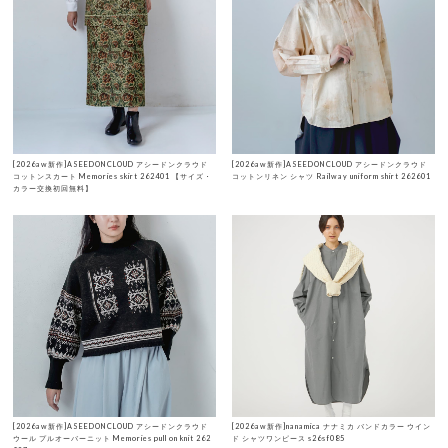
[2026aw新作]ASEEDONCLOUD アシードンクラウド
[2026aw新作]ASEEDONCLOUD アシードンクラウド
コットンスカート Memories skirt 262401 【サイズ・
コットンリネン シャツ Railway uniform shirt 262601
カラー交換初回無料】
[2026aw新作]ASEEDONCLOUD アシードンクラウド
[2026aw新作]nanamica ナナミカ バンドカラー ウイン
ウール プルオーバーニット Memories pull on knit 262
ド シャツワンピース s26sf085