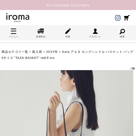
For Overseas Customers
メニュー
新着商品
特集
アカウント
検索
商品カテゴリ一覧
>
新入荷
>
2025年
> Aeta アエタ ロングハンドル バスケット バッグ
Sサイズ “TAZA BASKET” tb09-mn