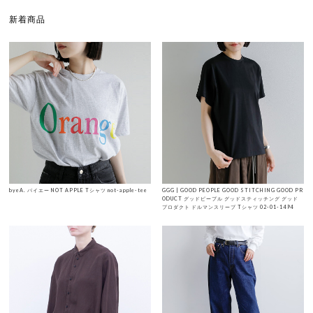
新着商品
byeA. バイエー NOT APPLE Tシャツ not-apple-tee
GGG | GOOD PEOPLE GOOD STITCHING GOOD PR
ODUCT グッドピープル グッドスティッチング グッド
プロダクト ドルマンスリーブ Tシャツ 02-01-1494