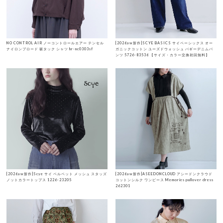
NO CONTROL AIR ノーコントロールエアー テンセル
[2026aw新作]SCYE BASICS サイベーシックス オー
ナイロンブロード 裾タック シャツ hr-nc0303sf
ガニックコットン ユーズドウォッシュ バギーデニムパ
ンツ 5726-83536 【サイズ・カラー交換初回無料】
[2026aw新作]Scye サイ ベルベット メッシュ スタッズ
[2026aw新作]ASEEDONCLOUD アシードンクラウド
ノットカラートップス 1226-23205
コットンシルク ワンピース Memories pullover dress
262301