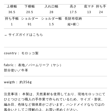
上横幅
下横幅
入れ口幅
高さ
底マチ
持ち手
36.5
20.5
28
17.5
13
24
持ち手幅
ショルダー
ショルダー幅
長財布収納
1
91
1.5
縦×横〇
→ サイズガイドはこちら
country：
モロッコ製
fabric：
表地／パームリーフ（ヤシ）
部分使い／牛革
weigth：
約356g
注意事項：
本製は、天然素材を使用しており、現地モロッコにて
ひとつひとつ職人の手作業で作られているため、サイズ・形状、
編み目、色味など個体差がございます。ハンドメイドならではの
風合いとしてご理解の上、お買い求めください。