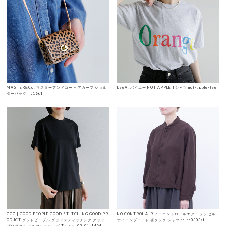
MASTER&Co. マスターアンドコー ヘアカーフ ショル
byeA. バイエー NOT APPLE Tシャツ not-apple-tee
ダーバッグ mc1661
GGG | GOOD PEOPLE GOOD STITCHING GOOD PR
NO CONTROL AIR ノーコントロールエアー テンセル
ODUCT グッドピープル グッドスティッチング グッド
ナイロンブロード 裾タック シャツ hr-nc0303sf