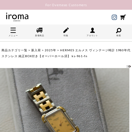
For Overseas Customers
メニュー
新着商品
特集
アカウント
検索
商品カテゴリ一覧
>
新入荷
>
2025年
> HERMES エルメス ヴィンテージ時計 1980年代
ステンレス 純正BOX付き【オーバーホール済】 ks-961-fn